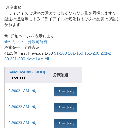
-注意事項-
ドライアイスは通常の運送では無くならない量を同梱しますが、
運送の遅延等によるドライアイスの気化および株の品質は保証し
かねます。
: 詳細ページを表示します
全件リスト
|
分譲可能株
検索条件 : 全件表示
4123件
First Previ
ous 1-50
51-10
0
101-1
50
151-2
00
201-2
50
251-3
00
Next
Last
All
Resource No (JW ID)
分譲依頼
カートへ
JW0621-AM
カートへ
JW0622-AM
カートへ
JW0623-AM