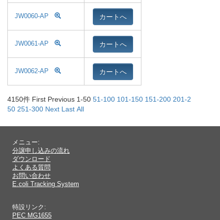
カートへ
JW0060-AP
カートへ
JW0061-AP
カートへ
JW0062-AP
4150件
First Previ
ous 1-50
51-10
0
101-1
50
151-2
00
201-2
50
251-3
00
Next
Last
All
メニュー:
分譲申し込みの流れ
ダウンロード
よくある質問
お問い合わせ
E.coli Tracking System
特設リンク:
PEC MG1655