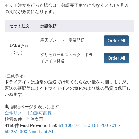
セット注文を行った場合は、分譲完了までに少なくとも1ヶ月以上
の期間が必要になります。
セット注文
分譲依頼
Order All
寒天プレート、室温発送
ASKAクロ
ーン(+)
グリセロールストック、ドラ
Order All
イアイス発送
-注意事項-
ドライアイスは通常の運送では無くならない量を同梱しますが、
運送の遅延等によるドライアイスの気化および株の品質は保証し
かねます。
: 詳細ページを表示します
全件リスト
|
分譲可能株
検索条件 : 全件表示
4150件
First Previ
ous 1-50
51-10
0
101-1
50
151-2
00
201-2
50
251-3
00
Next
Last
All