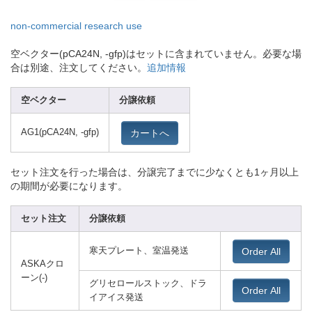
non-commer
cial research use
空ベクター(pCA24N, -gfp)はセットに含まれていません。必要な場
合は別途、注文してください。
追加情報
空ベクター
分譲依頼
カートへ
AG1(pCA24N
, -gfp)
セット注文を行った場合は、分譲完了までに少なくとも1ヶ月以上
の期間が必要になります。
セット注文
分譲依頼
Order All
寒天プレート、室温発送
ASKAクロ
ーン(-)
グリセロールストック、ドラ
Order All
イアイス発送