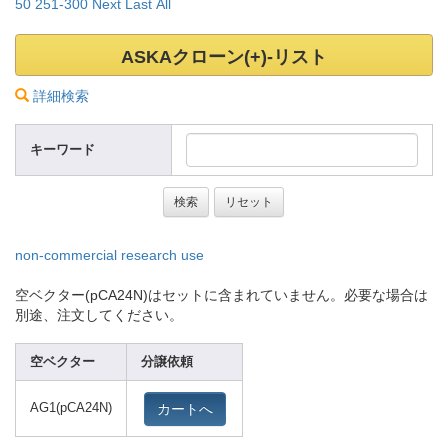
50
251-3
00
Next
Last
All
ASKAクローン(+)-リスト
詳細検索
キーワード
non-commer
cial research use
空ベクター(pCA24N)はセットに含まれていません。必要な場合は
別途、注文してください。
空ベクター
分譲依頼
カートへ
AG1(pCA24N
)