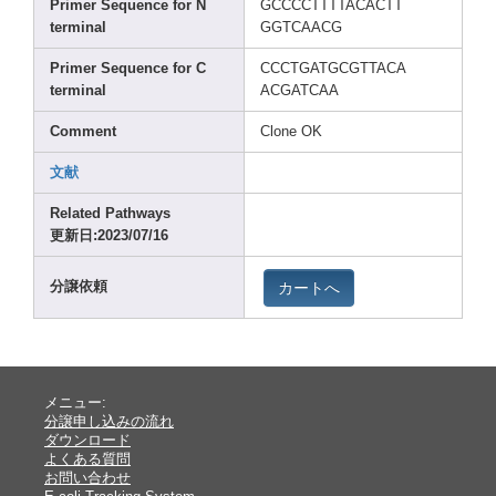
Prime
r Seque
nce for N
GCCCC
TTTTA
CACTT
termi
nal
GGTCA
ACG
Prime
r Seque
nce for C
CCCTG
ATGCG
TTACA
termi
nal
ACGAT
CAA
Comme
nt
Clone
OK
文献
Relat
ed Pathw
ays
更新日:2023
/07/1
6
カートへ
分譲依頼
メニュー:
分譲申し込みの流れ
ダウンロード
よくある質問
お問い合わせ