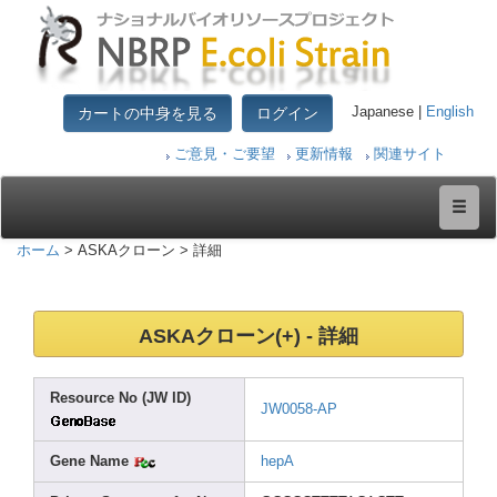
カートの中身を見る
ログイン
Japanese |
English
ご意見・ご要望
更新情報
関連サイト
ホーム
> ASKAクローン > 詳細
ASKAクローン(+) - 詳細
Resou
rce No (JW ID)
JW005
8-AP
Gene Name
hepA