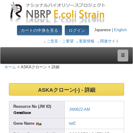
カートの中身を見る
ログイン
Japanese |
English
ご意見・ご要望
更新情報
関連サイト
ホーム
> ASKAクローン > 詳細
ASKAクローン(-) - 詳細
Resou
rce No (JW ID)
JW062
2-AM
Gene Name
tatE