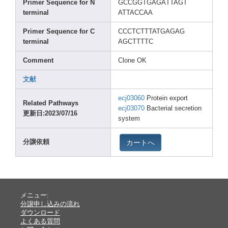
Prime
r Seque
nce for N
GCCGG
TGAGA
TTAGT
termi
nal
ATTAC
CAA
Prime
r Seque
nce for C
CCCTC
TTTAT
GAGAG
termi
nal
AGCTT
TTC
Comme
nt
Clone
OK
文献
ecj03
060
Prote
in expor
t
Relat
ed Pathw
ays
ecj03
070
Bacte
rial secre
tion
更新日:2023
/07/1
6
syste
m
カートへ
分譲依頼
メニュー:
分譲申し込みの流れ
ダウンロード
よくある質問