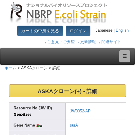
カートの中身を見る
ログイン
Japanese |
English
ご意見・ご要望
更新情報
関連サイト
ホーム
> ASKAクローン > 詳細
ASKAクローン(+) - 詳細
Resou
rce No (JW ID)
JW005
2-AP
Gene Name
surA