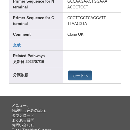
Prime
r Seque
nce for N
GCCAA
GAACT
GGAAA
termi
nal
ACGCT
GCT
Prime
r Seque
nce for C
CCGTT
GCTCA
GGATT
termi
nal
TTAAC
GTA
Comme
nt
Clone
OK
文献
Relat
ed Pathw
ays
更新日:2023
/07/1
6
カートへ
分譲依頼
メニュー:
分譲申し込みの流れ
ダウンロード
よくある質問
お問い合わせ