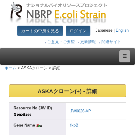
カートの中身を見る
ログイン
Japanese |
English
ご意見・ご要望
更新情報
関連サイト
ホーム
> ASKAクローン > 詳細
ASKAクローン(+) - 詳細
Resou
rce No (JW ID)
JW002
6-AP
Gene Name
fkpB