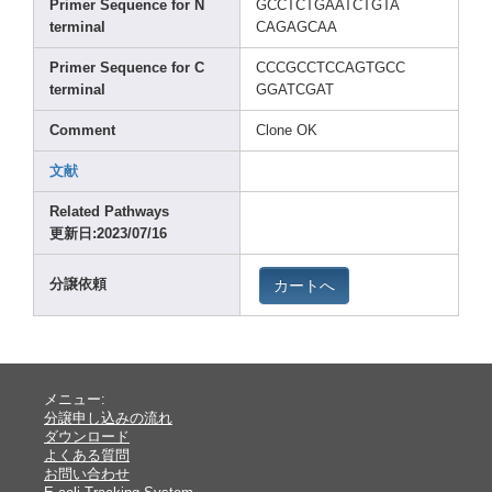
Prime
r Seque
nce for N
GCCTC
TGAAT
CTGTA
termi
nal
CAGAG
CAA
Prime
r Seque
nce for C
CCCGC
CTCCA
GTGCC
termi
nal
GGATC
GAT
Comme
nt
Clone
OK
文献
Relat
ed Pathw
ays
更新日:2023
/07/1
6
カートへ
分譲依頼
メニュー:
分譲申し込みの流れ
ダウンロード
よくある質問
お問い合わせ