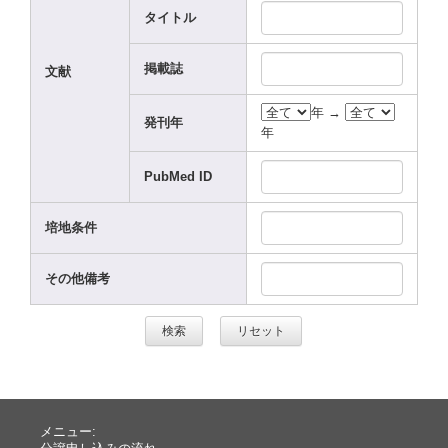
タイトル
掲載誌
文献
年 →
発刊年
年
PubMe
d ID
培地条件
その他備考
メニュー: