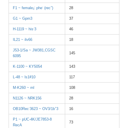
-
-
+
F1 ~ femal
e
phe
(rec
)
28
3
G1 ~ Gpm3
37
-
H-111
9 ~ his
3
46
IL21 ~ ilv66
18
J53-1
/Sa ~ JW381
,CGSC
145
6095
K-110
0 ~ KY505
4
143
L-48 ~ ls1#1
0
117
M-K26
0 ~ ml
108
N1126
~ NRK15
6
28
-
+
OB10R
ec
3623 ~ OV3/1
b
3
16
P1 ~ pUC-4
K/JE7
853-8
73
RecA