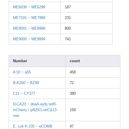
ME603
8 ~ ME629
9
187
ME710
1 ~ ME798
8
231
ME800
1 ~ ME899
8
800
ME900
0 ~ ME999
9
741
Numbe
r
count
A'10 ~ a55
458
B-K26
0 ~ BZ99
72
C11 ~ CY377
380
D-CA2
3 ~ dnaA-
eyfp tetR-
mCher
ry / pNZK1
-oriC
Δ13-
159
me
r
E. coli K-235
~ eCOMB
47