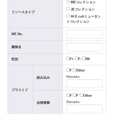
MEコレクション
JEコレクション
リソースタイプ
IH E.col
iミュータン
トコレクション
ME No.
菌株名
F+
F-
Hfr
性別
F
Other
Remar
ks:
組み込み
プラスミド
F
F'
Other
Remar
ks:
自律複製