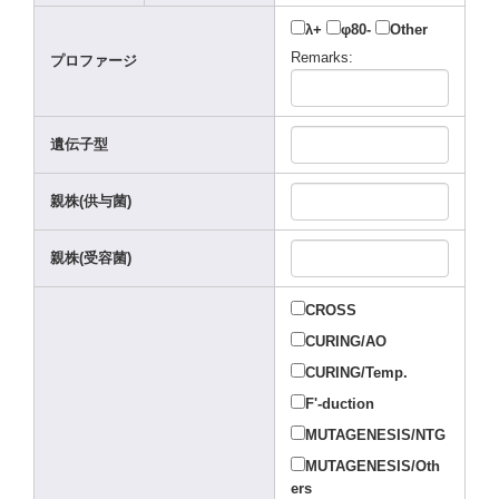
λ+
φ80-
Other
Remar
ks:
プロファージ
遺伝子型
親株(供与菌)
親株(受容菌)
CROSS
CURIN
G/AO
CURIN
G/Tem
p.
F'-du
ction
MUTAG
ENESI
S/NTG
MUTAG
ENESI
S/Oth
ers