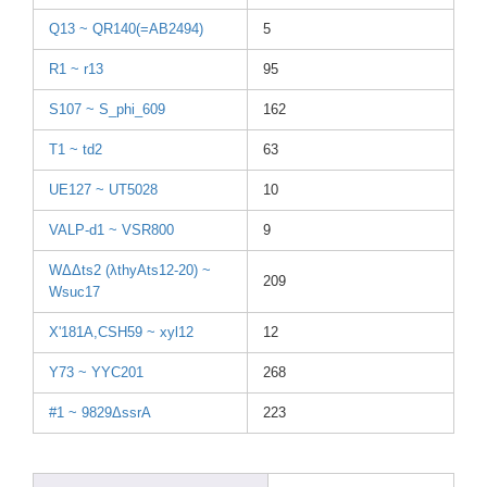
Q13 ~ QR140
(=AB2
494)
5
R1 ~ r13
95
S107 ~ S_phi
_609
162
T1 ~ td2
63
UE127
~ UT502
8
10
VALP-
d1 ~ VSR80
0
9
WΔΔts2 (λthyAt
s12-2
0) ~
209
Wsuc1
7
X'181
A,CSH
59 ~ xyl12
12
Y73 ~ YYC20
1
268
#1 ~ 9829ΔssrA
223