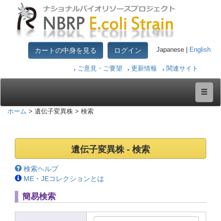
カートの中身を見る
ログイン
Japanese |
English
ご意見・ご要望
更新情報
関連サイト
ホーム
> 遺伝子変異株 > 検索
遺伝子変異株 - 検索
検索ヘルプ
ME・JEコレクションとは
簡易検索