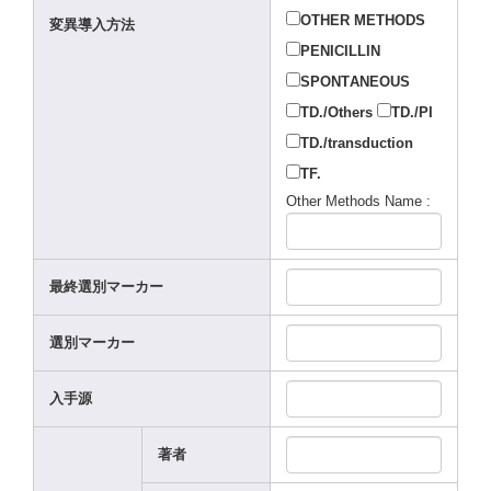
OTHER
METHO
DS
変異導入方法
PENIC
ILLIN
SPONT
ANEOU
S
TD./O
thers
TD./P
I
TD./t
ransd
uctio
n
TF.
Other
Metho
ds Name :
最終選別マーカー
選別マーカー
入手源
著者