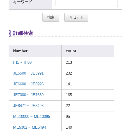
キーワード
詳細検索
Numbe
r
count
IH1 ~ IH99
213
JE550
0 ~ JE599
1
232
JE660
0 ~ JE699
3
141
JE700
0 ~ JE763
9
165
JE847
1 ~ JE849
8
22
ME100
00 ~ ME100
95
95
ME530
2 ~ ME549
4
140