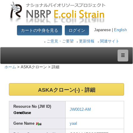
カートの中身を見る
ログイン
Japanese |
English
ご意見・ご要望
更新情報
関連サイト
ホーム
> ASKAクローン > 詳細
ASKAクローン(-) - 詳細
Resou
rce No (JW ID)
JW001
2-AM
Gene Name
yaaI