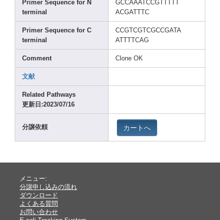
Prime
r Seque
nce for N
GCCAA
ATCCG
TTTTT
termi
nal
ACGAT
TTC
Prime
r Seque
nce for C
CCGTC
GTCGC
CGATA
termi
nal
ATTTT
CAG
Comme
nt
Clone
OK
文献
Relat
ed Pathw
ays
更新日:2023
/07/1
6
カートへ
分譲依頼
メニュー:
分譲申し込みの流れ
ダウンロード
よくある質問
お問い合わせ