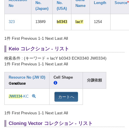
Accession
Gene
No.
No.
Length
Source
*
No
Name
(Japan)
(USA)
323
138#9
b0343
lacY
1254
1件
First Previous 1-1 Next Last All
Keio コレクション - リスト
検索条件 : (キーワード = lacY b0343 ECK0340 JW0334)
1件
First Previous 1-1 Next Last All
Resource No (JW ID)
Cell Shape
分譲依頼
カートへ
JW0334
-KC
1件
First Previous 1-1 Next Last All
Cloning Vector コレクション - リスト