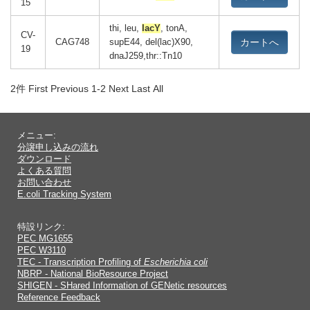
15
thi, leu,
lacY
, tonA,
CV-
カートへ
CAG748
supE44, del(lac)X90,
19
dnaJ259,thr::Tn10
2件
First Previous 1-2 Next Last All
メニュー:
分譲申し込みの流れ
ダウンロード
よくある質問
お問い合わせ
E.coli Tracking System
特設リンク:
PEC MG1655
PEC W3110
TEC - Transcription Profiling of
Escherichia coli
NBRP - National BioResource Project
SHIGEN - SHared Information of GENetic resources
Reference Feedback