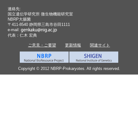
連絡先:
国立遺伝学研究所 微生物機能研究室
NBRP大腸菌
〒411-8540 静岡県三島市谷田1111
e-mail:
代表：仁木 宏典
ご意見・ご要望
更新情報
関連サイト
Copyright © 2012 NBRP-Prokaryotes. All rights reserved.