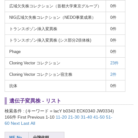
広域欠失株コレクション（首都大学東京グループ）
0件
NIG広域欠失株コレクション（NEDO事業成果）
0件
トランスポゾン挿入変異株
0件
トランスポゾン挿入変異株 (シス部分2倍体株)
0件
Phage
0件
Cloning Vector コレクション
23件
Cloning Vector コレクション宿主株
2件
抗体
0件
遺伝子変異株 - リスト
検索条件 : (キーワード = lacY b0343 ECK0340 JW0334)
166件
First Previous 1-10
11-20
21-30
31-40
41-50
51-
60
Next
Last
All
ME No.
分譲依頼