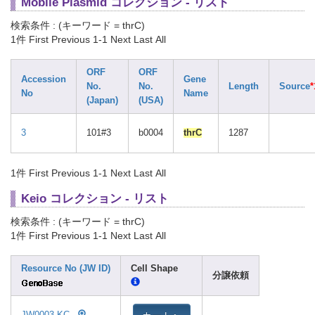
Mobile Plasmid コレクション - リスト
検索条件 : (キーワード = thrC)
1件
First Previous 1-1 Next Last All
ORF
ORF
Accession
Gene
No.
No.
Length
Source
*
No
Name
(Japan)
(USA)
3
101#3
b0004
thrC
1287
1件
First Previous 1-1 Next Last All
Keio コレクション - リスト
検索条件 : (キーワード = thrC)
1件
First Previous 1-1 Next Last All
Resource No (JW ID)
Cell Shape
分譲依頼