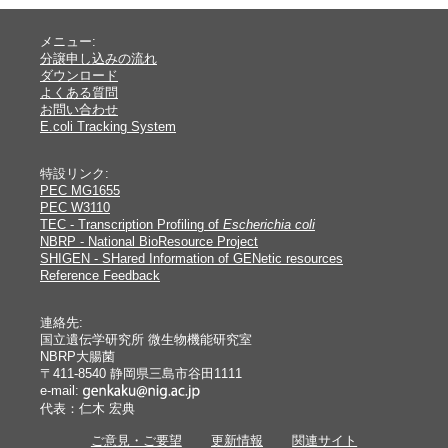
メニュー:
分譲申し込みの流れ
ダウンロード
よくある質問
お問い合わせ
E.coli Tracking System
特設リンク:
PEC MG1655
PEC W3110
TEC - Transcription Profiling of
Escherichia coli
NBRP - National BioResource Project
SHIGEN - SHared Information of GENetic resources
Reference Feedback
連絡先:
国立遺伝学研究所 微生物機能研究室
NBRP大腸菌
〒411-8540 静岡県三島市谷田1111
e-mail:
代表：仁木 宏典
ご意見・ご要望
更新情報
関連サイト