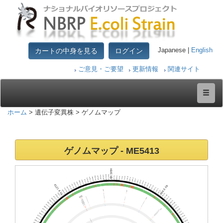
カートの中身を見る
ログイン
Japanese |
English
ご意見・ご要望
更新情報
関連サイト
ホーム
> 遺伝子変異株 > ゲノムマップ
ゲノムマップ - ME541
3