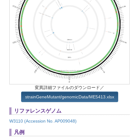
変異詳細ファイルのダウンロード／
strai
nGene
Mutan
t/gen
omicD
ata/M
E5413
.xlsx
リファレンスゲノム
W3110
(Acce
ssion
No. AP009
048)
凡例