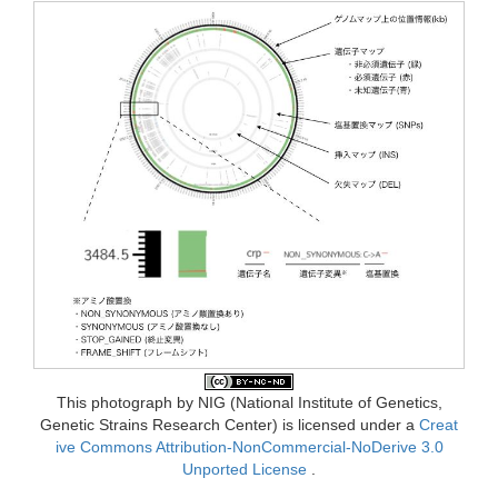
This photo
graph
by NIG (Nati
onal Insti
tute of Genet
ics,
Genet
ic Strai
ns Resea
rch Cente
r) is licen
sed under
a
Creat
ive Commo
ns Attri
butio
n-Non
Comme
rcial
-NoDe
rive 3.0
Unpor
ted Licen
se
.