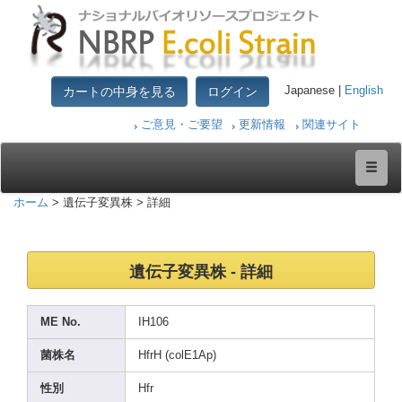
カートの中身を見る
ログイン
Japanese |
English
ご意見・ご要望
更新情報
関連サイト
ホーム
> 遺伝子変異株 > 詳細
遺伝子変異株 - 詳細
ME No.
IH106
菌株名
HfrH (colE
1Ap)
性別
Hfr