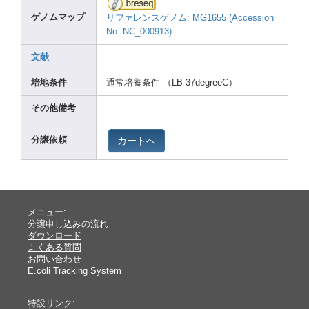
ゲノムマップ
リファレンスゲノム: MG165
5 (Acce
ssion
No. NC_00
0913)
文献
培地条件
通常培養条件 （LB 37deg
reeC）
その他備考
カートへ
分譲依頼
メニュー:
分譲申し込みの流れ
ダウンロード
よくある質問
お問い合わせ
E.coli Tracking System
特設リンク: