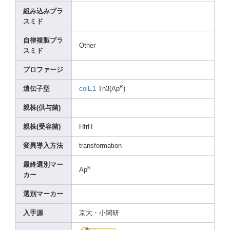
組み込みプラ
スミド
自律複製プラ
Other
スミド
プロファージ
R
遺伝子型
colE1
Tn3(A
p
)
親株(供与菌)
親株(受容菌)
HfrH
変異導入方法
trans
forma
tion
最終選別マー
R
Ap
カー
選別マーカー
入手源
京大・小関研