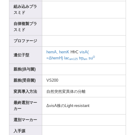
組み込みプラ
スミド
自律複製プラ
スミド
プロファージ
hemA,
hemK
HfrC
visA(
遺伝子型
O
=ΔhemH)
lac
trp
su
am125
am
親株(供与菌)
親株(受容菌)
VS200
変異導入方法
自然突然変異体の分離
最終選別マー
ΔvisA株のLight
-resi
stant
カー
選別マーカー
入手源