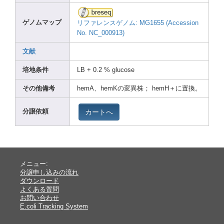
ゲノムマップ
リファレンスゲノム: MG165
5 (Acce
ssion
No. NC_00
0913)
文献
培地条件
LB + 0.2 % gluco
se
その他備考
hemA、hemKの変異株； hemH＋に置換。
カートへ
分譲依頼
メニュー:
分譲申し込みの流れ
ダウンロード
よくある質問
お問い合わせ
E.coli Tracking System