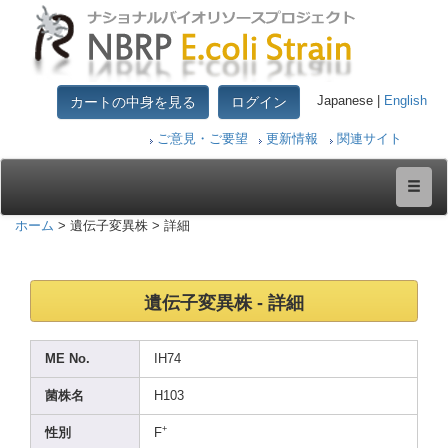
カートの中身を見る
ログイン
Japanese |
English
ご意見・ご要望
更新情報
関連サイト
ホーム
> 遺伝子変異株 > 詳細
遺伝子変異株 - 詳細
ME No.
IH74
菌株名
H103
+
性別
F