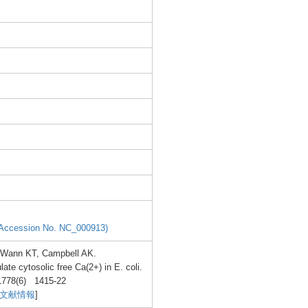
(Acce
ssion
No. NC_00
0913)
, Wann KT, Campb
ell AK.
l
ate cytos
olic free Ca(2+
) in E. coli.
1778(
6) 1415-
22
C文献情報
]