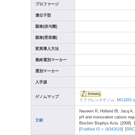
プロファージ
遺伝子型
親株(供与菌)
親株(受容菌)
変異導入方法
最終選別マーカー
選別マーカー
入手源
ゲノムマップ
リファレンスゲノム: MG165
5 
Nasee
m R, Holla
nd IB, Jacq A
pH and monov
alent
catio
ns regu
文献
Bioch
im Bioph
ys Acta (2008
) 
[
PubMe
d ID = 18342
619
] [
RR