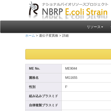
リソース
ホーム
> 遺伝子変異株 > 詳細
ME No.
ME904
4
菌株名
MG165
5
-
性別
F
組み込みプラスミド
自律複製プラスミド