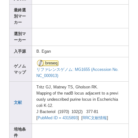
最終選
別マー
カー
選別マ
ーカー
入手源
B. Egan
ゲノム
リファレンスゲノム: MG165
5 (Acce
ssion
No.
マップ
NC_00
0913)
Tritz
GJ, Matne
y TS, Ghols
on RK.
Mappi
ng of the nadB locus
adjac
ent to a previ
ously
undes
cribe
d purin
e locus
in Esche
richi
a
文献
coli K-12.
J Bacte
riol (1970
) 102(2
) 377-8
1
[
PubMe
d ID = 43158
93
] [
RRC文献情報
]
培地条
件