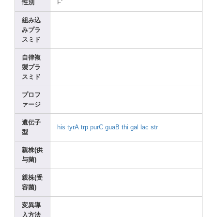
-
性別
F
組み込
みプラ
スミド
自律複
製プラ
スミド
プロフ
ァージ
遺伝子
his
tyrA
trp
purC
guaB
thi
gal
lac
str
型
親株(供
与菌)
親株(受
容菌)
変異導
入方法