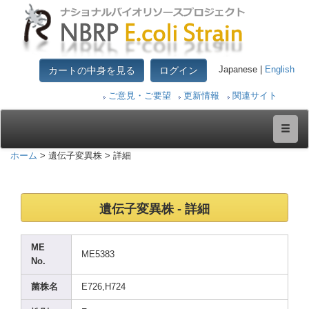
カートの中身を見る
ログイン
Japanese |
English
ご意見・ご要望
更新情報
関連サイト
ホーム
> 遺伝子変異株 > 詳細
遺伝子変異株 - 詳細
ME
ME538
3
No.
菌株名
E726,
H724