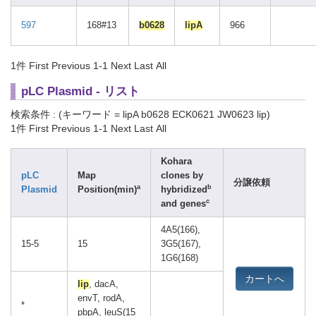
597
168#13
b0628
lipA
966
1件
First Previous 1-1 Next Last All
pLC Plasmid - リスト
検索条件 : (キーワード = lipA b0628 ECK0621 JW0623 lip)
1件
First Previous 1-1 Next Last All
Kohara
pLC
Map
clones by
分譲依頼
a
b
Plasmid
Position(min)
hybridized
c
and genes
4A5(166),
15-5
15
3G5(167),
1G6(168)
カートへ
lip
, dacA,
envT, rodA,
*
pbpA, leuS(15