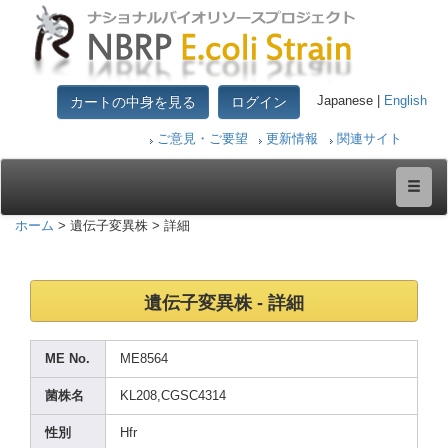
カートの中身を見る
ログイン
Japanese |
English
ご意見・ご要望
更新情報
関連サイト
ホーム
> 遺伝子変異株 > 詳細
遺伝子変異株 - 詳細
ME No.
ME856
4
菌株名
KL208
,CGSC
4314
性別
Hfr