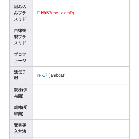
組み込
みプラ
F
HfrB7
(rac -> aroD)
スミド
自律複
製プラ
スミド
プロフ
ァージ
遺伝子
-
rel-1
?
(lamb
da)
型
親株(供
与菌)
親株(受
容菌)
変異導
入方法