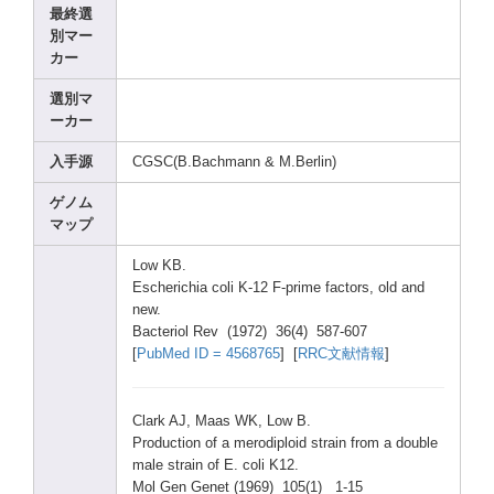
最終選
別マー
カー
選別マ
ーカー
入手源
CGSC(
B.Bac
hmann
& M.Ber
lin)
ゲノム
マップ
Low KB.
Esche
richi
a coli K-12 F-pri
me facto
rs, old and
new.
Bacte
riol Rev (1972
) 36(4)
587-6
07
[
PubMe
d ID = 45687
65
] [
RRC文献情報
]
Clark
AJ, Maas WK, Low B.
Produ
ction
of a merod
iploi
d strai
n from a doubl
e
male strai
n of E. coli K12.
Mol Gen Genet
(1969
) 105(1
) 1-15