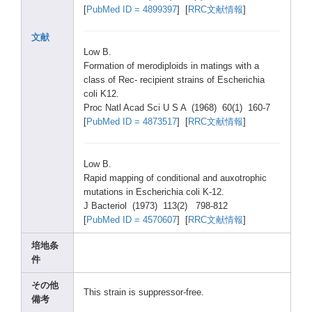
[
PubMe
d ID = 48993
97
] [
RRC文献情報
]
文献
Low B.
Forma
tion of merod
iploi
ds in matin
gs with a
class
of Rec- recip
ient strai
ns of Esche
richi
a
coli K12.
Proc Natl Acad Sci U S A (1968
) 60(1)
160-7
[
PubMe
d ID = 48735
17
] [
RRC文献情報
]
Low B.
Rapid
mappi
ng of condi
tiona
l and auxot
rophi
c
mutat
ions in Esche
richi
a coli K-12.
J Bacte
riol (1973
) 113(2
) 798-8
12
[
PubMe
d ID = 45706
07
] [
RRC文献情報
]
培地条
件
その他
This strai
n is suppr
essor
-free
.
備考