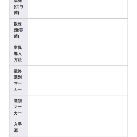
親株
(供与
菌)
親株
(受容
菌)
変異
導入
方法
最終
選別
マー
カー
選別
マー
カー
入手
源