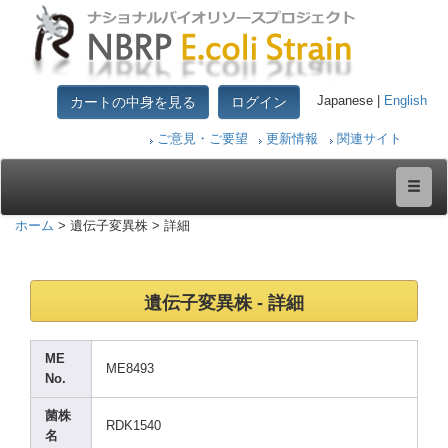
カートの中身を見る
ログイン
Japanese |
English
ご意見・ご要望
更新情報
関連サイト
ホーム
> 遺伝子変異株 > 詳細
遺伝子変異株 - 詳細
ME
ME849
3
No.
菌株
RDK15
40
名