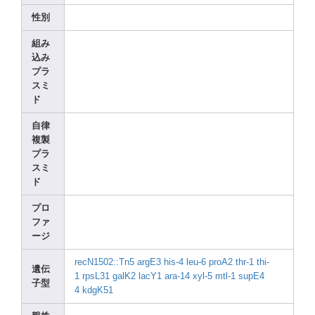
性別
組み
込み
プラ
スミ
ド
自律
複製
プラ
スミ
ド
プロ
ファ
ージ
recN1
502::
Tn5
argE3
his-4
leu-6
proA2
thr-1
thi-
遺伝
1
rpsL3
1
galK2
lacY1
ara-1
4
xyl-5
mtl-1
supE4
子型
4
kdgK5
1