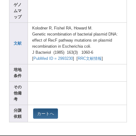
ゲノ
ムマ
ップ
Kolod
ner R, Fishe
l RA, Howar
d M.
Genet
ic recom
binat
ion of bacte
rial plasm
id DNA:
effec
t of RecF pathw
ay mutat
ions on plasm
id
文献
recom
binat
ion in Esche
richi
a coli.
J Bacte
riol (1985
) 163(3
) 1060-
6
[
PubMe
d ID = 29932
30
] [
RRC文献情報
]
培地
条件
その
他備
考
分譲
カートへ
依頼