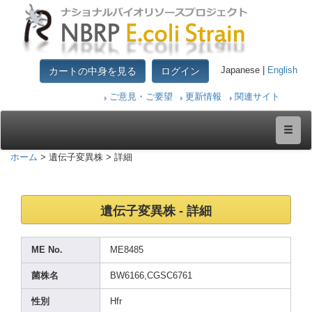
カートの中身を見る
ログイン
Japanese |
English
ご意見・ご要望
更新情報
関連サイト
ホーム
> 遺伝子変異株 > 詳細
遺伝子変異株 - 詳細
ME No.
ME848
5
菌株名
BW616
6,CGS
C6761
性別
Hfr