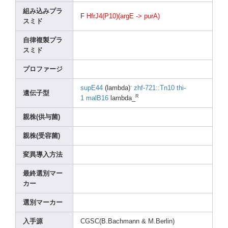
組み込みプラ
F
HfrJ4
(P10)
(argE
-> purA)
スミド
自律複製プラ
スミド
プロファージ
-
supE4
4
(lamb
da)
zhf-7
21::T
n10
thi-
遺伝子型
R
1
malB1
6
lambd
a_
親株(供与菌)
親株(受容菌)
変異導入方法
最終選別マー
カー
選別マーカー
入手源
CGSC(
B.Bac
hmann
& M.Ber
lin)