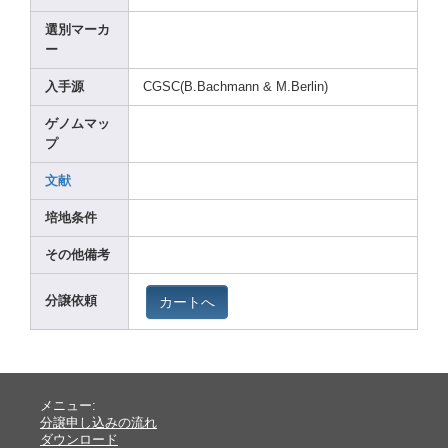
選別マーカ
ー
入手源
CGSC(
B.Bac
hmann
& M.Ber
lin)
ゲノムマッ
プ
文献
培地条件
その他備考
カートへ
分譲依頼
メニュー:
分譲申し込みの流れ
ダウンロード