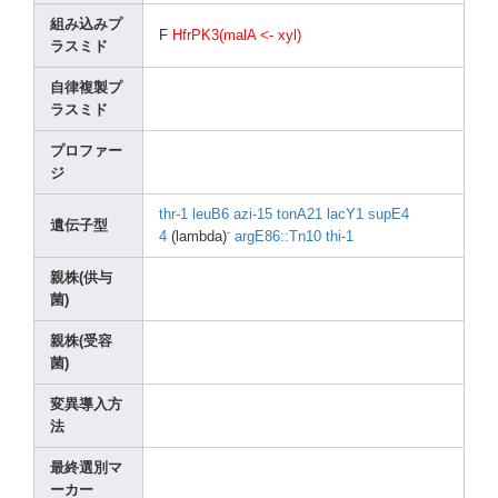
組み込みプ
F
HfrPK
3(mal
A <- xyl)
ラスミド
自律複製プ
ラスミド
プロファー
ジ
thr-1
leuB6
azi-1
5
tonA2
1
lacY1
supE4
遺伝子型
-
4
(lamb
da)
argE8
6::Tn
10
thi-1
親株(供与
菌)
親株(受容
菌)
変異導入方
法
最終選別マ
ーカー