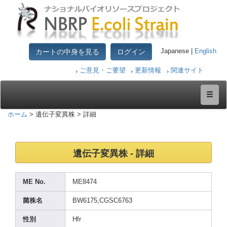
カートの中身を見る
ログイン
Japanese |
English
ご意見・ご要望
更新情報
関連サイト
ホーム
> 遺伝子変異株 > 詳細
遺伝子変異株 - 詳細
ME No.
ME847
4
菌株名
BW617
5,CGS
C6763
性別
Hfr