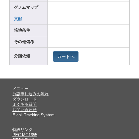
ゲノムマップ
文献
培地条件
その他備考
カートへ
分譲依頼
メニュー:
分譲申し込みの流れ
ダウンロード
よくある質問
お問い合わせ
E.coli Tracking System
特設リンク:
PEC MG1655