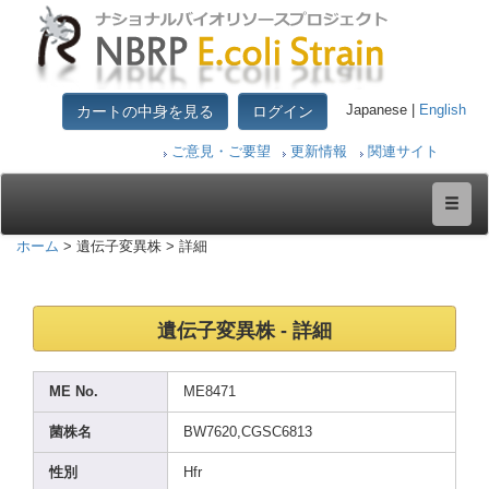
カートの中身を見る
ログイン
Japanese |
English
ご意見・ご要望
更新情報
関連サイト
ホーム
> 遺伝子変異株 > 詳細
遺伝子変異株 - 詳細
ME No.
ME847
1
菌株名
BW762
0,CGS
C6813
性別
Hfr