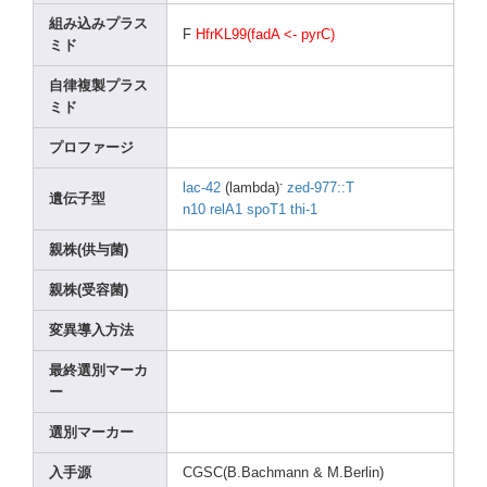
組み込みプラス
F
HfrKL
99(fa
dA <- pyrC)
ミド
自律複製プラス
ミド
プロファージ
-
lac-4
2
(lamb
da)
zed-9
77::T
遺伝子型
n10
relA1
spoT1
thi-1
親株(供与菌)
親株(受容菌)
変異導入方法
最終選別マーカ
ー
選別マーカー
入手源
CGSC(
B.Bac
hmann
& M.Ber
lin)