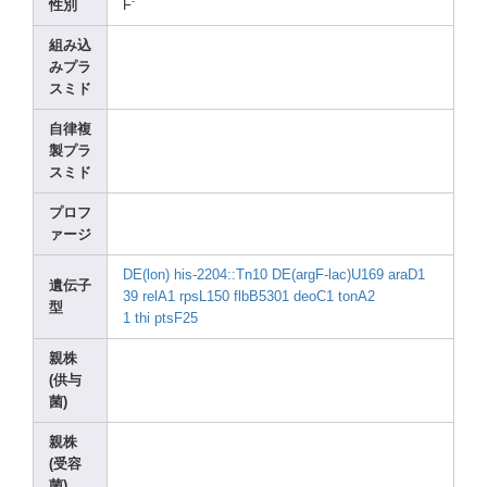
-
性別
F
組み込
みプラ
スミド
自律複
製プラ
スミド
プロフ
ァージ
DE(lo
n)
his-2
204::
Tn10
DE(ar
gF-la
c)U16
9
araD1
遺伝子
39
relA1
rpsL1
50
flbB5
301
deoC1
tonA2
型
1
thi
ptsF2
5
親株
(供与
菌)
親株
(受容
菌)