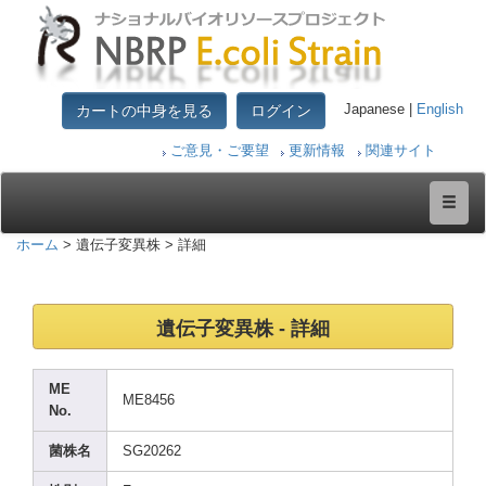
カートの中身を見る
ログイン
Japanese |
English
ご意見・ご要望
更新情報
関連サイト
ホーム
> 遺伝子変異株 > 詳細
遺伝子変異株 - 詳細
ME
ME845
6
No.
菌株名
SG202
62