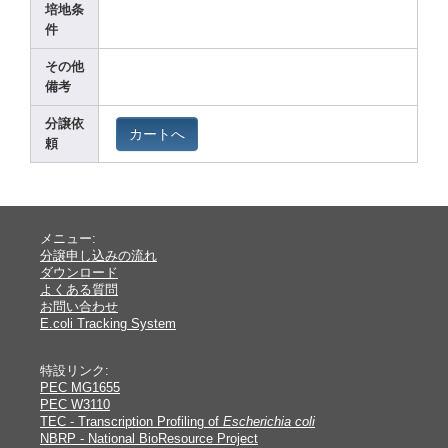
培地条
件
その他
備考
分譲依
カートへ
頼
メニュー:
分譲申し込みの流れ
ダウンロード
よくある質問
お問い合わせ
E.coli Tracking System
特設リンク:
PEC MG1655
PEC W3110
TEC - Transcription Profiling of
Escherichia coli
NBRP - National BioResource Project