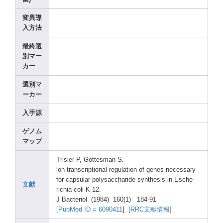
変異導
入方法
最終選
別マー
カー
選別マ
ーカー
入手源
ゲノム
マップ
Trisl
er P, Gotte
sman S.
lon trans
cript
ional
regul
ation
of genes
neces
sary
for capsu
lar polys
accha
ride synth
esis in Esche
文献
richi
a coli K-12.
J Bacte
riol (1984
) 160(1
) 184-9
1
[
PubMe
d ID = 60904
11
] [
RRC文献情報
]