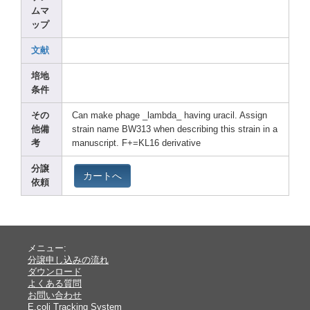
ムマ
ップ
文献
培地
条件
その
Can make phage
_lamb
da_ havin
g uraci
l. Assig
n
他備
strai
n name BW313
when descr
ibing
this strai
n in a
考
manus
cript
. F+=KL
16 deriv
ative
分譲
カートへ
依頼
メニュー:
分譲申し込みの流れ
ダウンロード
よくある質問
お問い合わせ
E.coli Tracking System