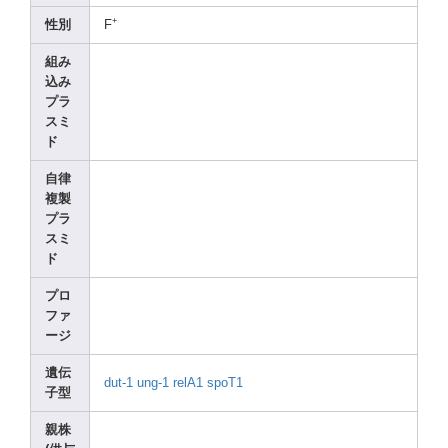
+
性別
F
組み
込み
プラ
スミ
ド
自律
複製
プラ
スミ
ド
プロ
ファ
ージ
遺伝
dut-1
ung-1
relA1
spoT1
子型
親株