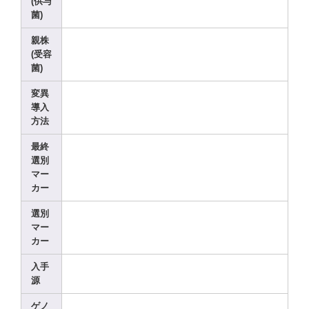
(供与
菌)
親株
(受容
菌)
変異
導入
方法
最終
選別
マー
カー
選別
マー
カー
入手
源
ゲノ