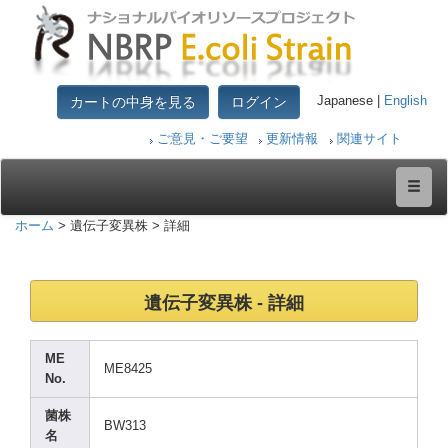
カートの中身を見る
ログイン
Japanese |
English
ご意見・ご要望
更新情報
関連サイト
ホーム
> 遺伝子変異株 > 詳細
遺伝子変異株 - 詳細
ME
ME842
5
No.
菌株
BW313
名