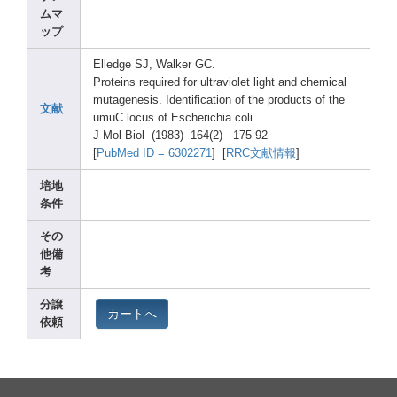
ムマ
ップ
Elled
ge SJ, Walke
r GC.
Prote
ins requi
red for ultra
viole
t light
and chemi
cal
mutag
enesi
s. Ident
ifica
tion of the produ
cts of the
文献
umuC locus
of Esche
richi
a coli.
J Mol Biol (1983
) 164(2
) 175-9
2
[
PubMe
d ID = 63022
71
] [
RRC文献情報
]
培地
条件
その
他備
考
分譲
カートへ
依頼