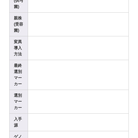
(供与
菌)
親株
(受容
菌)
変異
導入
方法
最終
選別
マー
カー
選別
マー
カー
入手
源
ゲノ