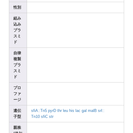
性別
組み
込み
プラ
スミ
ド
自律
複製
プラ
スミ
ド
プロ
ファ
ージ
遺伝
sfiA:
:Tn5
pyrD
thr
leu
his
lac
gal
malB
srl::
子型
Tn10
sfiC
str
親株