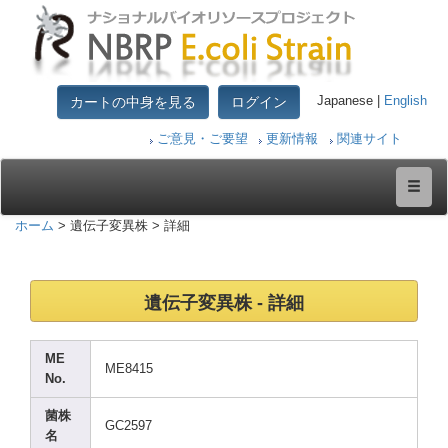
カートの中身を見る
ログイン
Japanese |
English
ご意見・ご要望
更新情報
関連サイト
ホーム
> 遺伝子変異株 > 詳細
遺伝子変異株 - 詳細
ME
ME841
5
No.
菌株
GC259
7
名