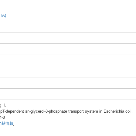
TA)
g H.
lpT-
depen
dent sn-gl
ycero
l-3-p
hosph
ate trans
port syste
m in Esche
richi
a coli.
4-
8
文献情報
]