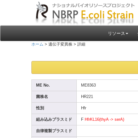
リソース
ホーム
> 遺伝子変異株 > 詳細
ME No.
ME836
3
菌株名
HR221
性別
Hfr
組み込みプラスミド
F
HfrKL
16(th
yA -> serA)
自律複製プラスミド