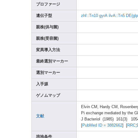
プロファージ
遺伝子型
zhf::
Tn10
gyrA
ilvA:
:Tn5
DE(gl
p
親株(供与菌)
親株(受容菌)
変異導入方法
最終選別マーカー
選別マーカー
入手源
ゲノムマップ
Elvin
CM, Hardy
CM, Rosen
ber
Pi excha
nge media
ted by the G
文献
J Bacte
riol (1985
) 161(3
) 105
[
PubMe
d ID = 38826
62
] [
RRC
培地条件