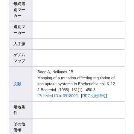
最終選
別マー
カー
選別マ
ーカー
入手源
ゲノム
マップ
Bagg A, Neila
nds JB.
Mappi
ng of a mutat
ion affec
ting regul
ation
of
文献
iron uptak
e syste
ms in Esche
richi
a coli K-12.
J Bacte
riol (1985
) 161(1
) 450-3
[
PubMe
d ID = 39180
09
] [
RRC文献情報
]
培地条
件
その他
備考