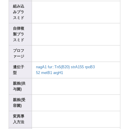
組み込
みプラ
スミド
自律複
製プラ
スミド
プロフ
ァージ
遺伝子
nagA1
fur::
Tn5(B
20)
strA1
55
rpoB3
型
52
metB1
argH1
親株(供
与菌)
親株(受
容菌)
変異導
入方法