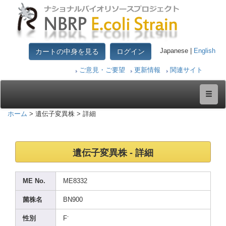
カートの中身を見る
ログイン
Japanese |
English
ご意見・ご要望
更新情報
関連サイト
ホーム
> 遺伝子変異株 > 詳細
遺伝子変異株 - 詳細
ME No.
ME833
2
菌株名
BN900
-
性別
F