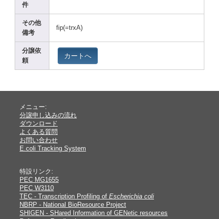
件
その他
fip(=
trxA)
備考
分譲依
カートへ
頼
メニュー:
分譲申し込みの流れ
ダウンロード
よくある質問
お問い合わせ
E.coli Tracking System
特設リンク:
PEC MG1655
PEC W3110
TEC - Transcription Profiling of
Escherichia coli
NBRP - National BioResource Project
SHIGEN - SHared Information of GENetic resources