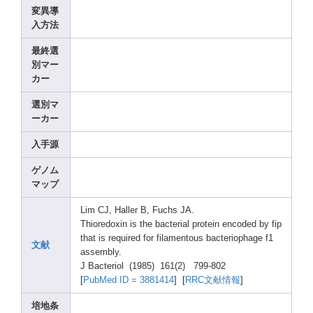
変異導
入方法
最終選
別マー
カー
選別マ
ーカー
入手源
ゲノム
マップ
Lim CJ, Halle
r B, Fuchs
JA.
Thior
edoxi
n is the bacte
rial prote
in encod
ed by fip
that is requi
red for filam
entou
s bacte
rioph
age f1
文献
assem
bly.
J Bacte
riol (1985
) 161(2
) 799-8
02
[
PubMe
d ID = 38814
14
] [
RRC文献情報
]
培地条