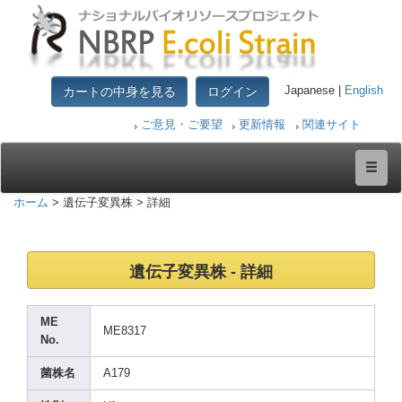
カートの中身を見る
ログイン
Japanese |
English
ご意見・ご要望
更新情報
関連サイト
ホーム
> 遺伝子変異株 > 詳細
遺伝子変異株 - 詳細
ME
ME831
7
No.
菌株名
A179