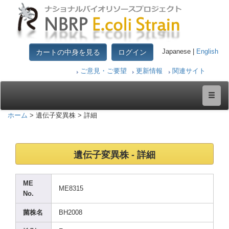
カートの中身を見る
ログイン
Japanese |
English
ご意見・ご要望
更新情報
関連サイト
ホーム
> 遺伝子変異株 > 詳細
遺伝子変異株 - 詳細
ME
ME831
5
No.
菌株名
BH200
8