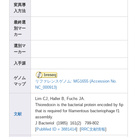
変異導
入方法
最終選
別マー
カー
選別マ
ーカー
入手源
ゲノム
リファレンスゲノム: MG165
5 (Acce
ssion
No.
マップ
NC_00
0913)
Lim CJ, Halle
r B, Fuchs
JA.
Thior
edoxi
n is the bacte
rial prote
in encod
ed by fip
that is requi
red for filam
entou
s bacte
rioph
age f1
文献
assem
bly.
J Bacte
riol (1985
) 161(2
) 799-8
02
[
PubMe
d ID = 38814
14
] [
RRC文献情報
]