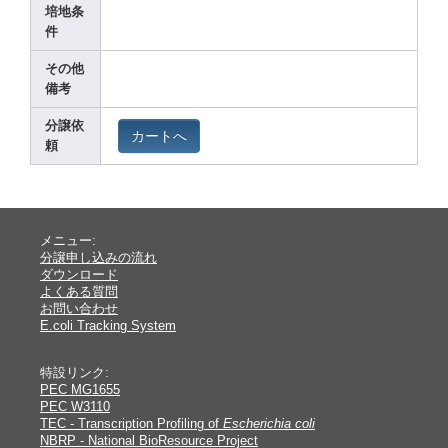
培地条
件
その他
備考
分譲依
カートへ
頼
メニュー:
分譲申し込みの流れ
ダウンロード
よくある質問
お問い合わせ
E.coli Tracking System
特設リンク:
PEC MG1655
PEC W3110
TEC - Transcription Profiling of
Escherichia coli
NBRP - National BioResource Project