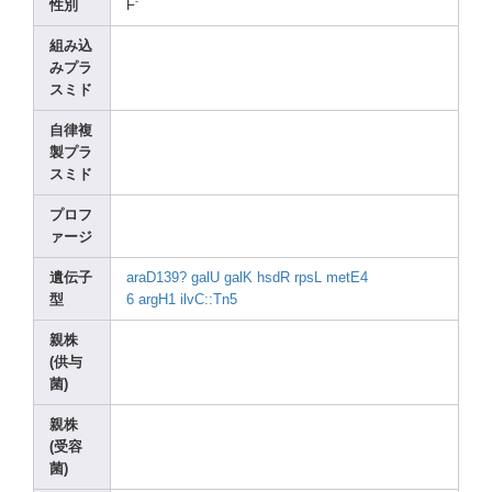
-
性別
F
組み込
みプラ
スミド
自律複
製プラ
スミド
プロフ
ァージ
遺伝子
araD1
39?
galU
galK
hsdR
rpsL
metE4
型
6
argH1
ilvC:
:Tn5
親株
(供与
菌)
親株
(受容
菌)