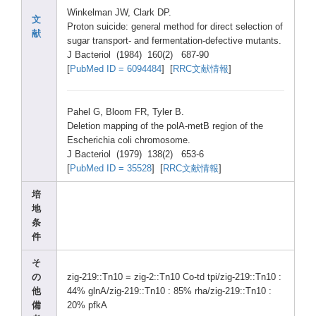
Winke
lman JW, Clark
DP.
文
Proto
n suici
de: gener
al metho
d for direc
t selec
tion of
献
sugar
trans
port-
and ferme
ntati
on-de
fecti
ve mutan
ts.
J Bacte
riol (1984
) 160(2
) 687-9
0
[
PubMe
d ID = 60944
84
] [
RRC文献情報
]
Pahel
G, Bloom
FR, Tyler
B.
Delet
ion mappi
ng of the polA-
metB regio
n of the
Esche
richi
a coli chrom
osome
.
J Bacte
riol (1979
) 138(2
) 653-6
[
PubMe
d ID = 35528
] [
RRC文献情報
]
培
地
条
件
そ
の
zig-2
19::T
n10 = zig-2
::Tn1
0 Co-td
tpi/z
ig-21
9::Tn
10 :
他
44% glnA/
zig-2
19::T
n10 : 85% rha/z
ig-21
9::Tn
10 :
備
20% pfkA