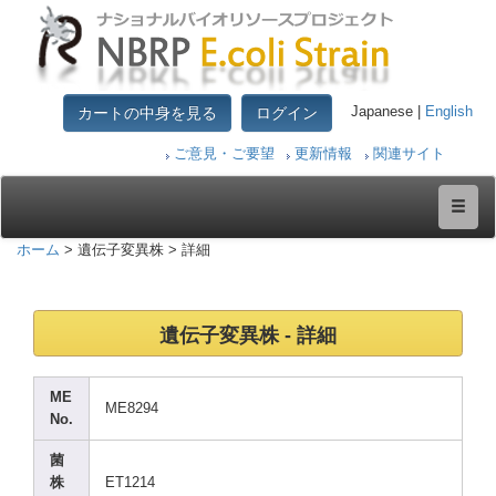
カートの中身を見る
ログイン
Japanese |
English
ご意見・ご要望
更新情報
関連サイト
ホーム
> 遺伝子変異株 > 詳細
遺伝子変異株 - 詳細
ME
ME829
4
No.
菌
株
ET121
4