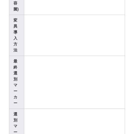
容
菌)
変
異
導
入
方
法
最
終
選
別
マ
ー
カ
ー
選
別
マ
ー