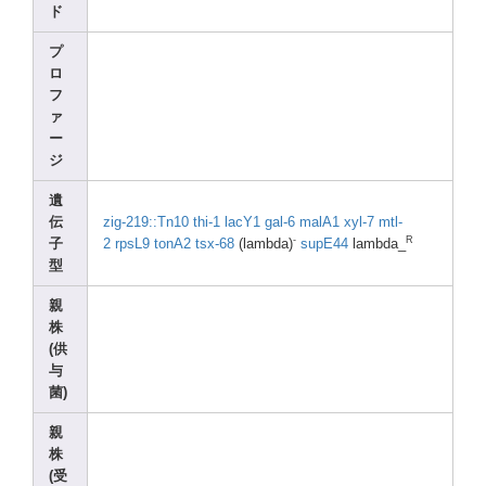
ド
プ
ロ
フ
ァ
ー
ジ
遺
伝
zig-2
19::T
n10
thi-1
lacY1
gal-6
malA1
xyl-7
mtl-
-
R
子
2
rpsL9
tonA2
tsx-6
8
(lamb
da)
supE4
4
lambd
a_
型
親
株
(供
与
菌)
親
株
(受