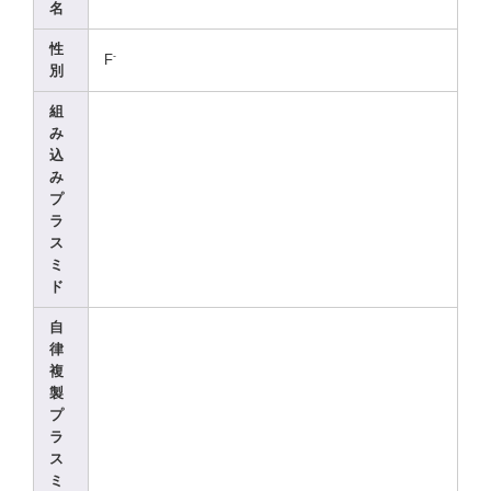
名
性
-
F
別
組
み
込
み
プ
ラ
ス
ミ
ド
自
律
複
製
プ
ラ
ス
ミ