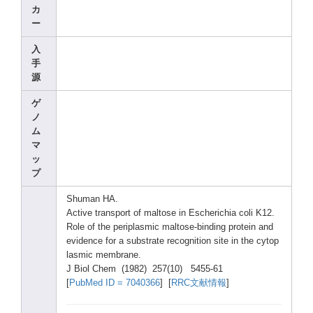
カ
ー
入
手
源
ゲ
ノ
ム
マ
ッ
プ
Shuma
n HA.
Activ
e trans
port of malto
se in Esche
richi
a coli K12.
Role of the perip
lasmi
c malto
se-bi
nding
prote
in and
evide
nce for a subst
rate recog
nitio
n site in the cytop
lasmi
c membr
ane.
J Biol Chem (1982
) 257(1
0) 5455-
61
[
PubMe
d ID = 70403
66
] [
RRC文献情報
]