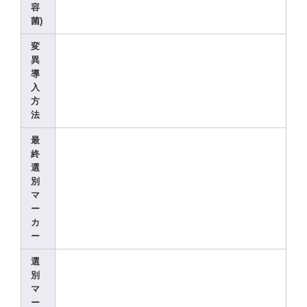
容
菌)
変
異
導
入
方
法
最
終
選
別
マ
ー
カ
ー
選
別
マ
ー