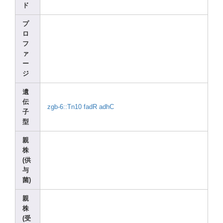
ド
プ
ロ
フ
ァ
ー
ジ
遺
伝
zgb-6
::Tn1
0
fadR
adhC
子
型
親
株
(供
与
菌)
親
株
(受