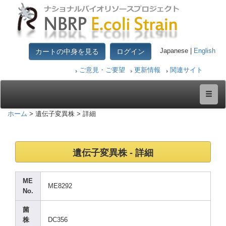
カートの中身を見る
ログイン
Japanese |
English
ご意見・ご要望
更新情報
関連サイト
ホーム
> 遺伝子変異株 > 詳細
遺伝子変異株 - 詳細
ME
ME829
2
No.
菌
株
DC356