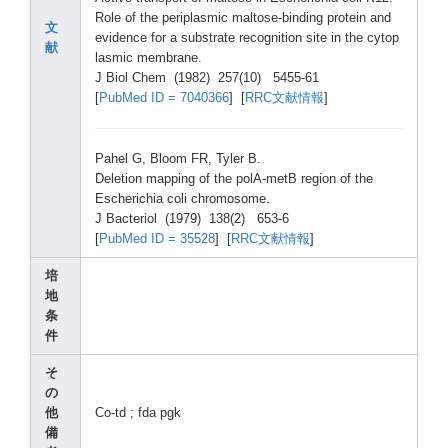
Role of the perip
lasmi
c malto
se-bi
nding
prote
in and
文
evide
nce for a subst
rate recog
nitio
n site in the cytop
献
lasmi
c membr
ane.
J Biol Chem (1982
) 257(1
0) 5455-
61
[
PubMe
d ID = 70403
66
] [
RRC文献情報
]
Pahel
G, Bloom
FR, Tyler
B.
Delet
ion mappi
ng of the polA-
metB regio
n of the
Esche
richi
a coli chrom
osome
.
J Bacte
riol (1979
) 138(2
) 653-6
[
PubMe
d ID = 35528
] [
RRC文献情報
]
培
地
条
件
そ
の
他
Co-td
; fda pgk
備