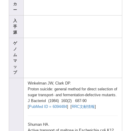
カ
ー
入
手
源
ゲ
ノ
ム
マ
ッ
プ
Winke
lman JW, Clark
DP.
Proto
n suici
de: gener
al metho
d for direc
t selec
tion of
sugar
trans
port-
and ferme
ntati
on-de
fecti
ve mutan
ts.
J Bacte
riol (1984
) 160(2
) 687-9
0
[
PubMe
d ID = 60944
84
] [
RRC文献情報
]
Shuma
n HA.
Activ
e trans
port of malto
se in Esche
richi
a coli K12.