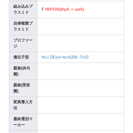
組み込みプ
F
HfrPO
45(th
yA -> serA)
ラスミド
自律複製プ
ラスミド
プロファー
ジ
遺伝子型
thi-1
DE(sr
l-rec
A)306
::Tn1
0
親株(供与
菌)
親株(受容
菌)
変異導入方
法
最終選別マ
ーカー