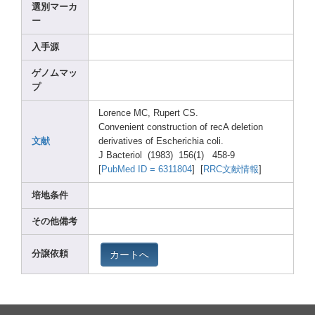
選別マーカ
ー
入手源
ゲノムマッ
プ
Loren
ce MC, Ruper
t CS.
Conve
nient
const
ructi
on of recA delet
ion
文献
deriv
ative
s of Esche
richi
a coli.
J Bacte
riol (1983
) 156(1
) 458-9
[
PubMe
d ID = 63118
04
] [
RRC文献情報
]
培地条件
その他備考
カートへ
分譲依頼