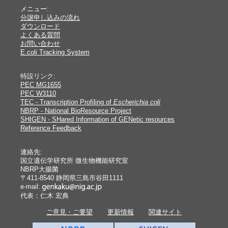
メニュー:
分譲申し込みの流れ
ダウンロード
よくある質問
お問い合わせ
E.coli Tracking System
特設リンク:
PEC MG1655
PEC W3110
TEC - Transcription Profiling of
Escherichia coli
NBRP - National BioResource Project
SHIGEN - SHared Information of GENetic resources
Reference Feedback
連絡先:
国立遺伝学研究所 微生物機能研究室
NBRP大腸菌
〒411-8540 静岡県三島市谷田1111
e-mail:
代表：仁木 宏典
ご意見・ご要望
更新情報
関連サイト