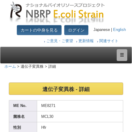
カートの中身を見る
ログイン
Japanese |
English
ご意見・ご要望
更新情報
関連サイト
ホーム
> 遺伝子変異株 > 詳細
遺伝子変異株 - 詳細
ME No.
ME827
1
菌株名
MCL30
性別
Hfr