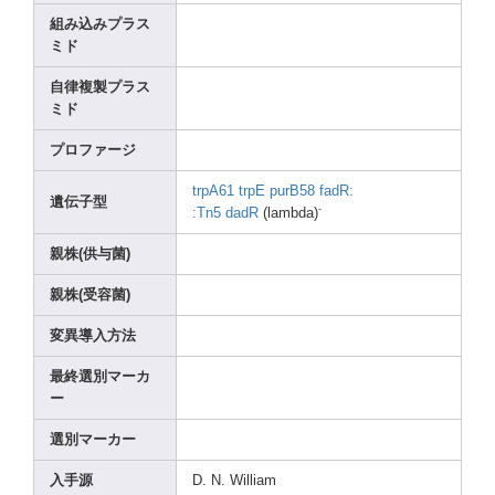
組み込みプラス
ミド
自律複製プラス
ミド
プロファージ
trpA6
1
trpE
purB5
8
fadR:
遺伝子型
-
:Tn5
dadR
(lamb
da)
親株(供与菌)
親株(受容菌)
変異導入方法
最終選別マーカ
ー
選別マーカー
入手源
D. N. Willi
am