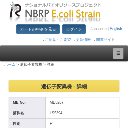
カートの中身を見る
ログイン
Japanese |
English
ご意見・ご要望
更新情報
関連サイト
ホーム
> 遺伝子変異株 > 詳細
遺伝子変異株 - 詳細
ME No.
ME826
7
菌株名
LS539
4
-
性別
F