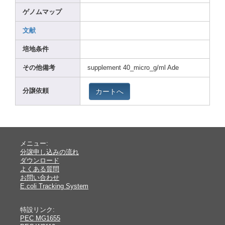
ゲノムマップ
文献
培地条件
その他備考
suppl
ement
40_mi
cro_g
/ml Ade
カートへ
分譲依頼
メニュー:
分譲申し込みの流れ
ダウンロード
よくある質問
お問い合わせ
E.coli Tracking System
特設リンク:
PEC MG1655