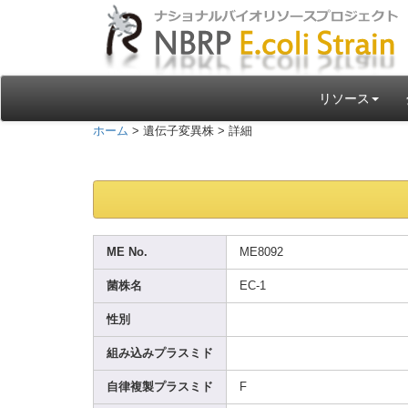
リソース
ホーム
> 遺伝子変異株 > 詳細
ME No.
ME809
2
菌株名
EC-1
性別
組み込みプラスミド
自律複製プラスミド
F