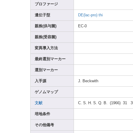
プロファージ
遺伝子型
DE(la
c-pro
)
thi
親株(供与菌)
EC-0
親株(受容菌)
変異導入方法
最終選別マーカー
選別マーカー
入手源
J. Beckw
ith
ゲノムマップ
文献
C. S. H. S. Q. B. (1966
) 31 3
培地条件
その他備考