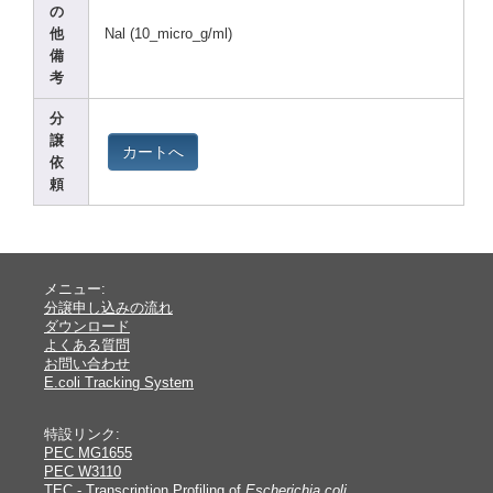
の
他
Nal (10_m
icro_
g/ml)
備
考
分
譲
カートへ
依
頼
メニュー:
分譲申し込みの流れ
ダウンロード
よくある質問
お問い合わせ
E.coli Tracking System
特設リンク:
PEC MG1655
PEC W3110
TEC - Transcription Profiling of
Escherichia coli