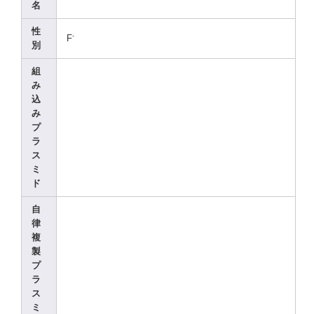
名
性
-
F
別
組
み
込
み
プ
ラ
ス
ミ
ド
自
律
複
製
プ
ラ
ス
ミ