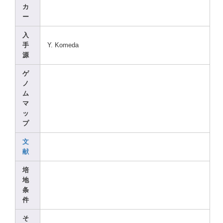
カ
ー
入
手
Y. Komed
a
源
ゲ
ノ
ム
マ
ッ
プ
文
献
培
地
条
件
そ