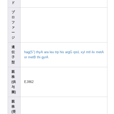
ド
プ
ロ
フ
ァ
ー
ジ
遺
+
伝
hag(S
)
thyA
ara
leu
trp
his
argG
rpsL
xyl
mtl
ilv
metA
子
or metB
thi
gyrA
型
親
株
(供
EJ862
与
菌)
親
株
(受