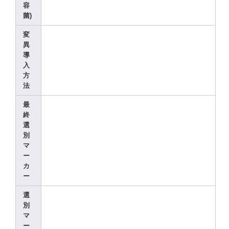
容
菌)
変
異
導
入
方
法
最
終
選
別
マ
ー
カ
ー
選
別
マ
ー