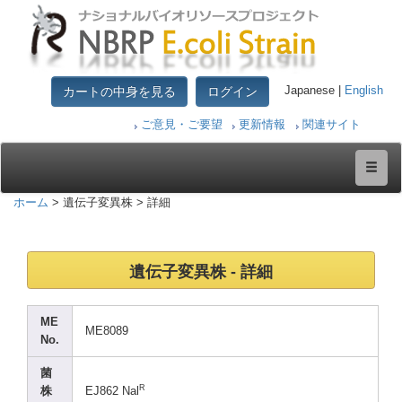
カートの中身を見る
ログイン
Japanese |
English
ご意見・ご要望
更新情報
関連サイト
ホーム
> 遺伝子変異株 > 詳細
遺伝子変異株 - 詳細
ME
ME808
9
No.
菌
R
株
EJ862
Nal