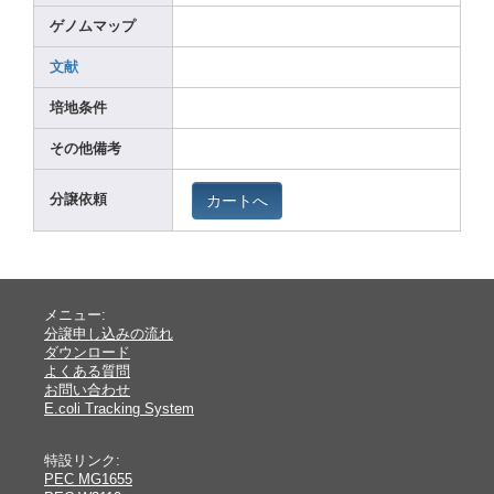
ゲノムマップ
文献
培地条件
その他備考
カートへ
分譲依頼
メニュー:
分譲申し込みの流れ
ダウンロード
よくある質問
お問い合わせ
E.coli Tracking System
特設リンク:
PEC MG1655