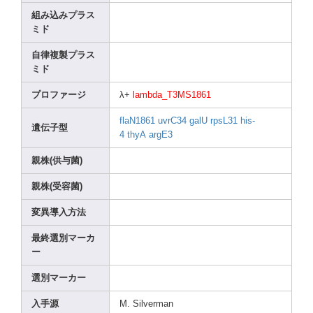
組み込みプラス
ミド
自律複製プラス
ミド
プロファージ
λ+
lambd
a_T3M
S1861
flaN1
861
uvrC3
4
galU
rpsL3
1
his-
遺伝子型
4
thyA
argE3
親株(供与菌)
親株(受容菌)
変異導入方法
最終選別マーカ
ー
選別マーカー
入手源
M. Silve
rman