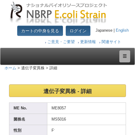
カートの中身を見る
ログイン
Japanese |
English
ご意見・ご要望
更新情報
関連サイト
ホーム
> 遺伝子変異株 > 詳細
遺伝子変異株 - 詳細
ME No.
ME805
7
菌株名
MS501
6
-
性別
F