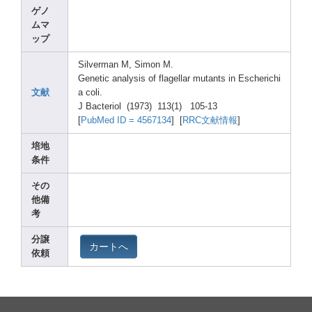
ゲノ
ムマ
ップ
Silve
rman M, Simon
M.
Genet
ic analy
sis of flage
llar mutan
ts in Esche
richi
文献
a coli.
J Bacte
riol (1973
) 113(1
) 105-1
3
[
PubMe
d ID = 45671
34
] [
RRC文献情報
]
培地
条件
その
他備
考
分譲
カートへ
依頼