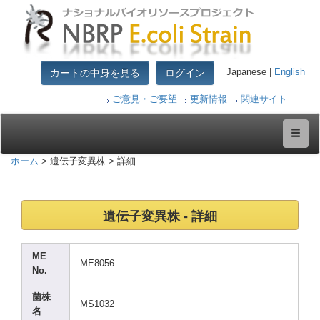
カートの中身を見る
ログイン
Japanese |
English
ご意見・ご要望
更新情報
関連サイト
ホーム
> 遺伝子変異株 > 詳細
遺伝子変異株 - 詳細
ME
ME805
6
No.
菌株
MS103
2
名