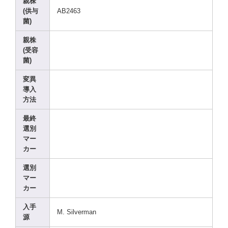
親株
(供与
AB246
3
菌)
親株
(受容
菌)
変異
導入
方法
最終
選別
マー
カー
選別
マー
カー
入手
M. Silve
rman
源