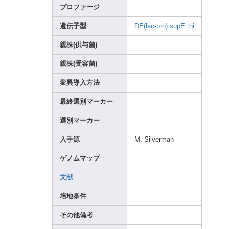
プロファージ
遺伝子型
DE(la
c-pro
)
supE
thi
親株(供与菌)
親株(受容菌)
変異導入方法
最終選別マーカー
選別マーカー
入手源
M. Silve
rman
ゲノムマップ
文献
培地条件
その他備考