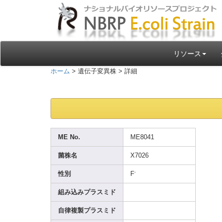
リソース
ホーム
> 遺伝子変異株 > 詳細
ME No.
ME804
1
菌株名
X7026
-
性別
F
組み込みプラスミド
自律複製プラスミド