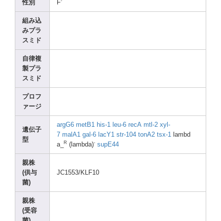
-
性別
F
組み込
みプラ
スミド
自律複
製プラ
スミド
プロフ
ァージ
argG6
metB1
his-1
leu-6
recA
mtl-2
xyl-
遺伝子
7
malA1
gal-6
lacY1
str-1
04
tonA2
tsx-1
lambd
型
R
-
a_
(lamb
da)
supE4
4
親株
(供与
JC155
3/KLF
10
菌)
親株
(受容
菌)