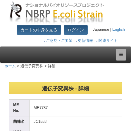
カートの中身を見る
ログイン
Japanese |
English
ご意見・ご要望
更新情報
関連サイト
ホーム
> 遺伝子変異株 > 詳細
遺伝子変異株 - 詳細
ME
ME778
7
No.
菌株名
JC155
3