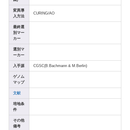
変異導
CURIN
G/AO
入方法
最終選
別マー
カー
選別マ
ーカー
入手源
CGSC(
B.Bac
hmann
& M.Ber
lin)
ゲノム
マップ
文献
培地条
件
その他
備考