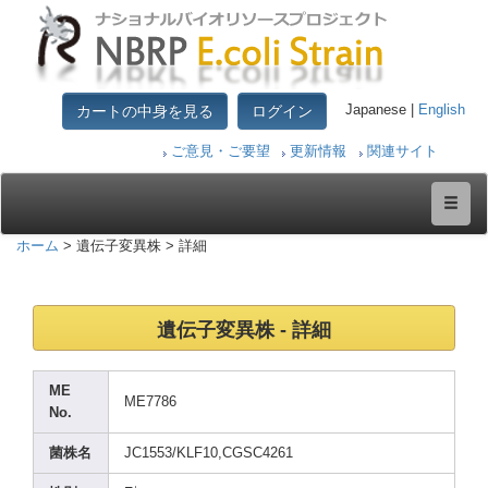
カートの中身を見る
ログイン
Japanese |
English
ご意見・ご要望
更新情報
関連サイト
ホーム
> 遺伝子変異株 > 詳細
遺伝子変異株 - 詳細
ME
ME778
6
No.
菌株名
JC155
3/KLF
10,CG
SC426
1