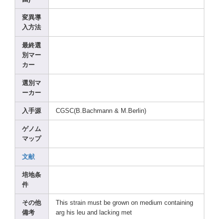
変異導
入方法
最終選
別マー
カー
選別マ
ーカー
入手源
CGSC(
B.Bac
hmann
& M.Ber
lin)
ゲノム
マップ
文献
培地条
件
その他
This strai
n must be grown
on mediu
m conta
ining
備考
arg his leu and lacki
ng met