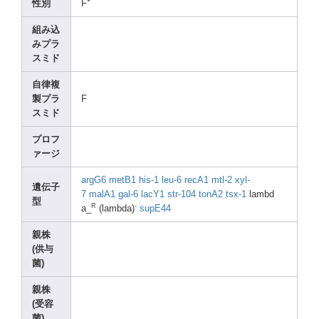
+
性別
F
組み込
みプラ
スミド
自律複
製プラ
F
スミド
プロフ
ァージ
argG6
metB1
his-1
leu-6
recA1
mtl-2
xyl-
遺伝子
7
malA1
gal-6
lacY1
str-1
04
tonA2
tsx-1
lambd
型
R
-
a_
(lamb
da)
supE4
4
親株
(供与
菌)
親株
(受容
菌)