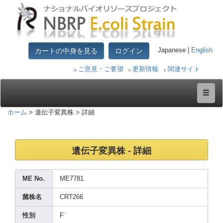
カートの中身を見る
ログイン
Japanese |
English
ご意見・ご要望
更新情報
関連サイト
ホーム
> 遺伝子変異株 > 詳細
遺伝子変異株 - 詳細
ME No.
ME778
1
菌株名
CRT26
6
-
性別
F