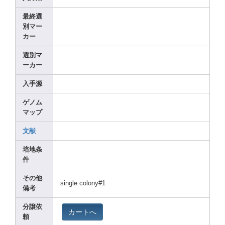
最終選
別マー
カー
選別マ
ーカー
入手源
ゲノム
マップ
文献
培地条
件
その他
singl
e colon
y#1
備考
分譲依
カートへ
頼