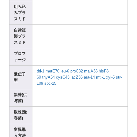
組み込
みプラ
スミド
自律複
製プラ
スミド
プロフ
ァージ
thi-1
metE7
0
leu-6
proC3
2
malA3
8
hisF8
遺伝子
60
thyA5
4
cysC4
3
lacZ3
6
ara-1
4
mtl-1
xyl-5
str-
型
1
09
spc-1
5
親株(供
与菌)
親株(受
容菌)
変異導
入方法