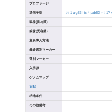
プロファージ
遺伝子型
thi-1
argE3
his-4
pabB3
mtl-1
?
親株(供与菌)
親株(受容菌)
変異導入方法
最終選別マーカー
選別マーカー
入手源
ゲノムマップ
文献
培地条件
その他備考