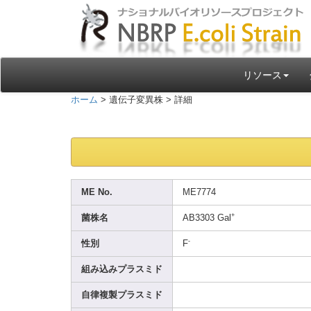
リソース
ホーム
> 遺伝子変異株 > 詳細
ME No.
ME777
4
+
菌株名
AB330
3 Gal
-
性別
F
組み込みプラスミド
自律複製プラスミド