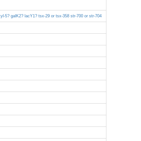
xyl-5
?
galK2
?
lacY1
?
tsx-2
9 or tsx-3
58
str-7
00 or str-7
04