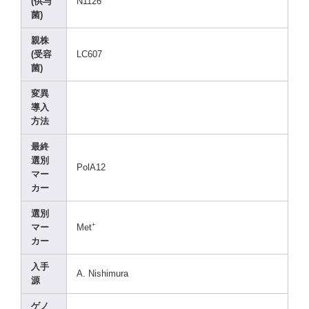
(供与
N1126
菌)
親株
(受容
LC607
菌)
変異
導入
方法
最終
選別
PolA1
2
マー
カー
選別
+
マー
Met
カー
入手
A. Nishi
mura
源
ゲノ