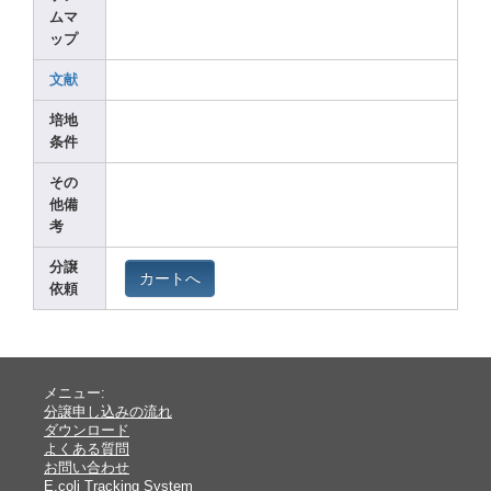
ムマ
ップ
文献
培地
条件
その
他備
考
分譲
カートへ
依頼
メニュー:
分譲申し込みの流れ
ダウンロード
よくある質問
お問い合わせ
E.coli Tracking System