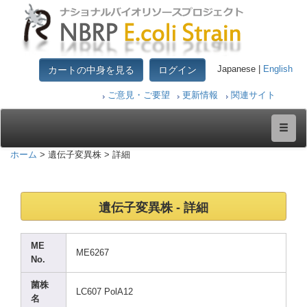
カートの中身を見る
ログイン
Japanese |
English
ご意見・ご要望
更新情報
関連サイト
ホーム
> 遺伝子変異株 > 詳細
遺伝子変異株 - 詳細
ME
ME626
7
No.
菌株
LC607
PolA1
2
名