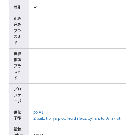
-
性別
F
組み
込み
プラ
スミ
ド
自律
複製
プラ
スミ
ド
プロ
ファ
ージ
遺伝
polA1
子型
2
purE
trp
lys
proC
leu
thi
lacZ
xyl
ara
tonA
tsx
str
親株