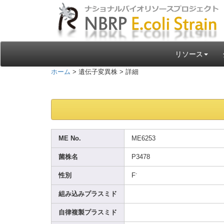
リソース
ホーム
> 遺伝子変異株 > 詳細
ME No.
ME625
3
菌株名
P3478
-
性別
F
組み込みプラスミド
自律複製プラスミド