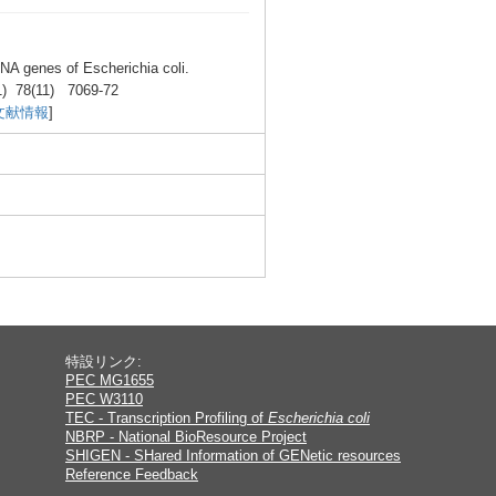
RNA genes
of Esche
richi
a coli.
1
) 78(11
) 7069-
72
文献情報
]
特設リンク:
PEC MG1655
PEC W3110
TEC - Transcription Profiling of
Escherichia coli
NBRP - National BioResource Project
SHIGEN - SHared Information of GENetic resources
Reference Feedback