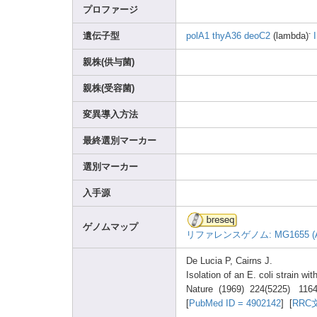
プロファージ
-
遺伝子型
polA1
thyA3
6
deoC2
(lamb
da)
I
親株(供与菌)
親株(受容菌)
変異導入方法
最終選別マーカー
選別マーカー
入手源
ゲノムマップ
リファレンスゲノム: MG165
5 
De Lucia
P, Cairn
s J.
Isola
tion of an E. coli strai
n wit
Natur
e (1969
) 224(5
225) 1164
[
PubMe
d ID = 49021
42
] [
RRC