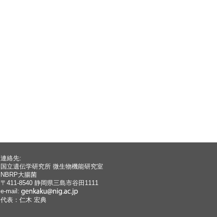
連絡先:
国立遺伝学研究所 微生物機能研究室
NBRP大腸菌
〒411-8540 静岡県三島市谷田1111
e-mail:
代表：仁木 宏典