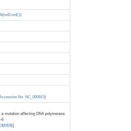
N(rr
nD-rr
nE)1
(Acce
ssion
No. NC_00
0913)
h a mutat
ion affec
ting DNA polym
erase
.
-
6
文献情報
]