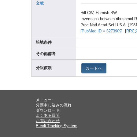
文献
Hill CW, Harni
sh BW.
Inver
sions
betwe
en ribos
omal 
Proc Natl Acad Sci U S A (198
[
PubMe
d ID = 62739
09
] [
RRC
培地条件
その他備考
カートへ
分譲依頼
メニュー:
分譲申し込みの流れ
ダウンロード
よくある質問
お問い合わせ
E.coli Tracking System