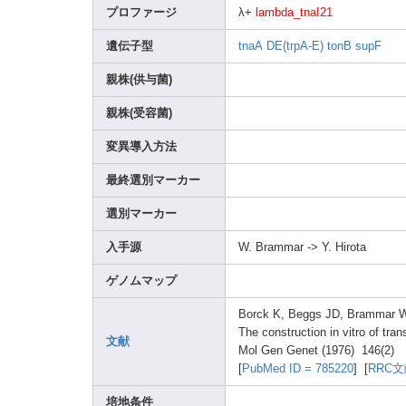
プロファージ
λ+
lambd
a_tna
I21
遺伝子型
tnaA
DE(tr
pA-E)
tonB
supF
親株(供与菌)
親株(受容菌)
変異導入方法
最終選別マーカー
選別マーカー
入手源
W. Bramm
ar -> Y. Hirot
a
ゲノムマップ
Borck
K, Beggs
JD, Bramm
ar 
The const
ructi
on in vitro
of tran
文献
Mol Gen Genet
(1976
) 146(2
) 
[
PubMe
d ID = 78522
0
] [
RRC
培地条件