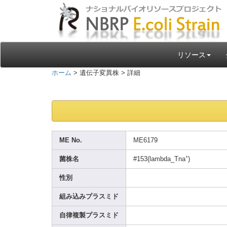
リソース
ホーム
> 遺伝子変異株 > 詳細
ME No.
ME617
9
+
菌株名
#153(
lambd
a_Tna
)
性別
組み込みプラスミド
自律複製プラスミド