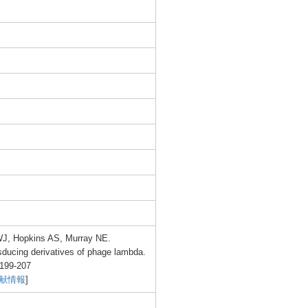
WJ, Hopki
ns AS, Murra
y NE.
s
ducin
g deriv
ative
s of phage
lambd
a.
199-2
07
文献情報
]