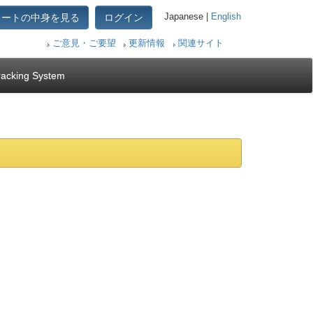
カートの中身を見る
ログイン
Japanese |
English
ご意見・ご要望
更新情報
関連サイト
racking System