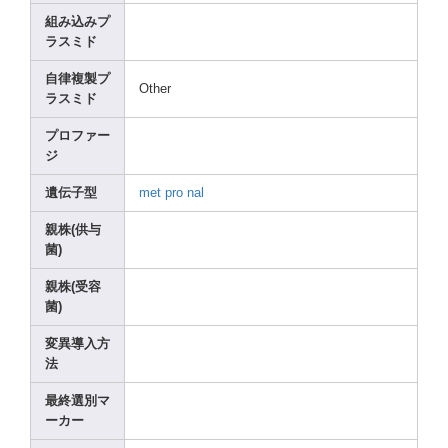
組み込みプ
ラスミド
自律複製プ
Other
ラスミド
プロファー
ジ
遺伝子型
met
pro
nal
親株(供与
菌)
親株(受容
菌)
変異導入方
法
最終選別マ
ーカー