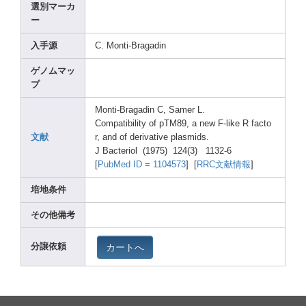
選別マーカ
ー
入手源
C. Monti
-Brag
adin
ゲノムマッ
プ
Monti
-Brag
adin C, Samer
L.
Compa
tibil
ity of pTM89
, a new F-lik
e R facto
文献
r, and of deriv
ative
plasm
ids.
J Bacte
riol (1975
) 124(3
) 1132-
6
[
PubMe
d ID = 11045
73
] [
RRC文献情報
]
培地条件
その他備考
カートへ
分譲依頼