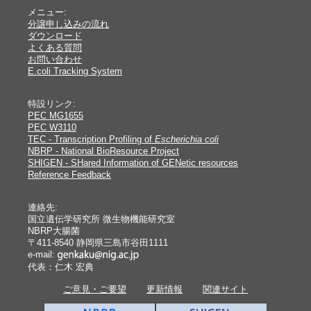
メニュー:
分譲申し込みの流れ
ダウンロード
よくある質問
お問い合わせ
E.coli Tracking System
特設リンク:
PEC MG1655
PEC W3110
TEC - Transcription Profiling of
Escherichia coli
NBRP - National BioResource Project
SHIGEN - SHared Information of GENetic resources
Reference Feedback
連絡先:
国立遺伝学研究所 微生物機能研究室
NBRP大腸菌
〒411-8540 静岡県三島市谷田1111
e-mail:
代表：仁木 宏典
ご意見・ご要望
更新情報
関連サイト