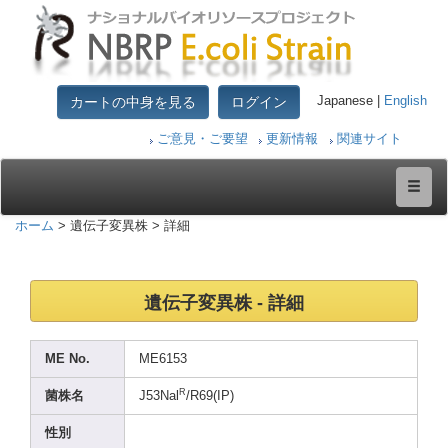
カートの中身を見る
ログイン
Japanese |
English
ご意見・ご要望
更新情報
関連サイト
ホーム
> 遺伝子変異株 > 詳細
遺伝子変異株 - 詳細
ME No.
ME615
3
R
菌株名
J53Na
l
/R69(
IP)
性別