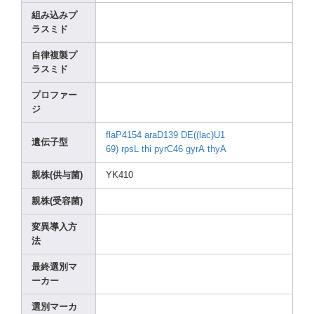
組み込みプ
ラスミド
自律複製プ
ラスミド
プロファー
ジ
flaP4
154
araD1
39
DE((l
ac)U1
遺伝子型
69)
rpsL
thi
pyrC4
6
gyrA
thyA
親株(供与菌)
YK410
親株(受容菌)
変異導入方
法
最終選別マ
ーカー
選別マーカ