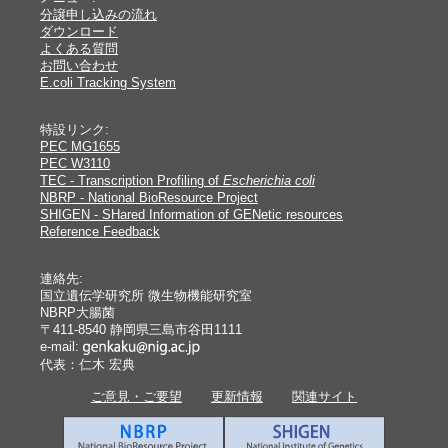
分譲申し込みの流れ
ダウンロード
よくある質問
お問い合わせ
E.coli Tracking System
特設リンク:
PEC MG1655
PEC W3110
TEC - Transcription Profiling of
Escherichia coli
NBRP - National BioResource Project
SHIGEN - SHared Information of GENetic resources
Reference Feedback
連絡先:
国立遺伝学研究所 微生物機能研究室
NBRP大腸菌
〒411-8540 静岡県三島市谷田1111
e-mail:
代表：仁木 宏典
ご意見・ご要望
更新情報
関連サイト