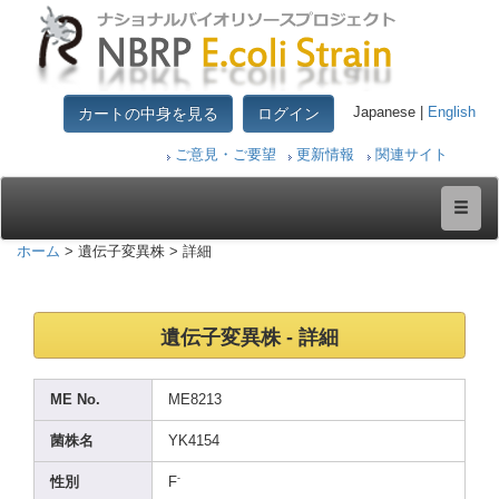
カートの中身を見る
ログイン
Japanese |
English
ご意見・ご要望
更新情報
関連サイト
ホーム
> 遺伝子変異株 > 詳細
遺伝子変異株 - 詳細
ME No.
ME821
3
菌株名
YK415
4
-
性別
F