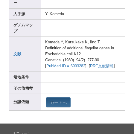
ー
入手源
Y. Komed
a
ゲノムマッ
プ
Komed
a Y, Kutsu
kake K, Iino T.
Defin
ition
of addit
ional
flage
llar genes
in
文献
Esche
richi
a coli K12.
Genet
ics (1980
) 94(2)
277-9
0
[
PubMe
d ID = 69932
82
] [
RRC文献情報
]
培地条件
その他備考
カートへ
分譲依頼
メニュー: