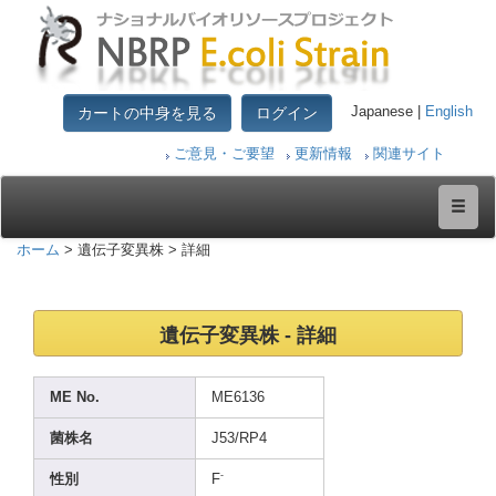
カートの中身を見る
ログイン
Japanese |
English
ご意見・ご要望
更新情報
関連サイト
ホーム
> 遺伝子変異株 > 詳細
遺伝子変異株 - 詳細
ME No.
ME613
6
菌株名
J53/R
P4
-
性別
F