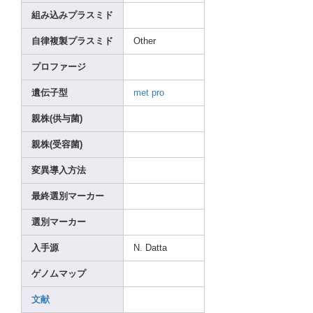
組み込みプラスミド
自律複製プラスミド
Other
プロファージ
遺伝子型
met
pro
親株(供与菌)
親株(受容菌)
変異導入方法
最終選別マーカー
選別マーカー
入手源
N. Datta
ゲノムマップ
文献