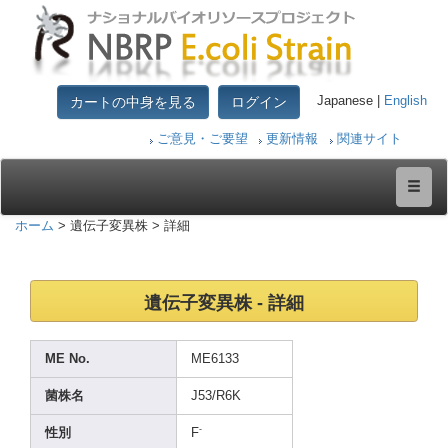
カートの中身を見る
ログイン
Japanese |
English
ご意見・ご要望
更新情報
関連サイト
ホーム
> 遺伝子変異株 > 詳細
遺伝子変異株 - 詳細
ME No.
ME613
3
菌株名
J53/R
6K
-
性別
F