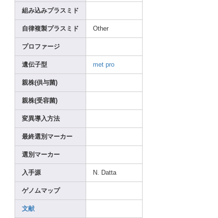
組み込みプラスミド
自律複製プラスミド
Other
プロファージ
遺伝子型
met
pro
親株(供与菌)
親株(受容菌)
変異導入方法
最終選別マーカー
選別マーカー
入手源
N. Datta
ゲノムマップ
文献