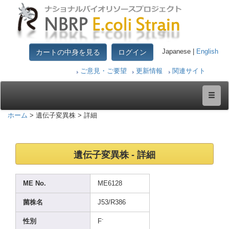
カートの中身を見る
ログイン
Japanese |
English
ご意見・ご要望
更新情報
関連サイト
ホーム
> 遺伝子変異株 > 詳細
遺伝子変異株 - 詳細
ME No.
ME612
8
菌株名
J53/R
386
-
性別
F