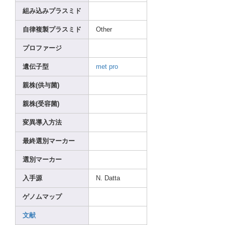
組み込みプラスミド
自律複製プラスミド
Other
プロファージ
遺伝子型
met
pro
親株(供与菌)
親株(受容菌)
変異導入方法
最終選別マーカー
選別マーカー
入手源
N. Datta
ゲノムマップ
文献