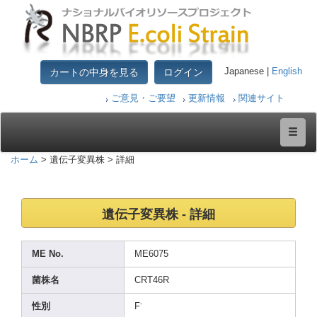
カートの中身を見る
ログイン
Japanese |
English
ご意見・ご要望
更新情報
関連サイト
ホーム
> 遺伝子変異株 > 詳細
遺伝子変異株 - 詳細
ME No.
ME607
5
菌株名
CRT46
R
-
性別
F