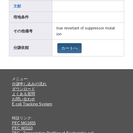
文献
培地条件
true rever
tant of suppr
essor
mutat
その他備考
ion
カートへ
分譲依頼
メニュー:
分譲申し込みの流れ
ダウンロード
よくある質問
お問い合わせ
E.coli Tracking System
特設リンク:
PEC MG1655
PEC W3110