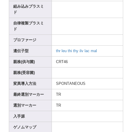
組み込みプラスミ
ド
自律複製プラスミ
ド
プロファージ
遺伝子型
thr
leu
thi
thy
ilv
lac
mal
親株(供与菌)
CRT46
親株(受容菌)
変異導入方法
SPONT
ANEOU
S
最終選別マーカー
TR
選別マーカー
TR
入手源
ゲノムマップ