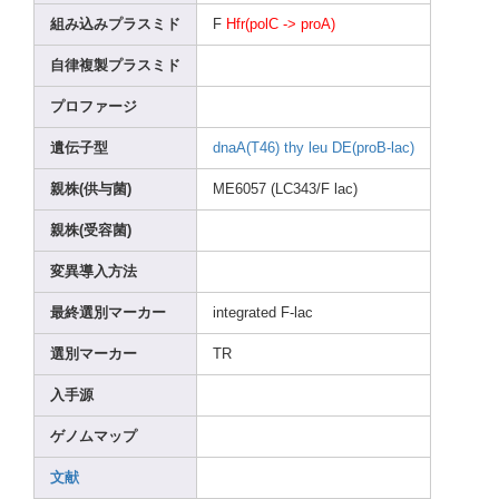
組み込みプラスミド
F
Hfr(p
olC -> proA)
自律複製プラスミド
プロファージ
遺伝子型
dnaA(
T46)
thy
leu
DE(pr
oB-la
c)
親株(供与菌)
ME605
7 (LC34
3/F lac)
親株(受容菌)
変異導入方法
最終選別マーカー
integ
rated
F-lac
選別マーカー
TR
入手源
ゲノムマップ
文献