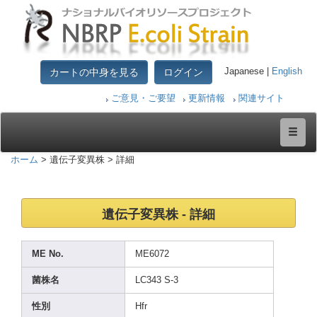
カートの中身を見る
ログイン
Japanese |
English
ご意見・ご要望
更新情報
関連サイト
ホーム
> 遺伝子変異株 > 詳細
遺伝子変異株 - 詳細
ME No.
ME607
2
菌株名
LC343
S-3
性別
Hfr