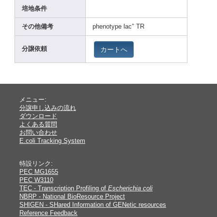
培地条件
+
その他備考
pheno
type lac
TR
カートへ
分譲依頼
メニュー:
分譲申し込みの流れ
ダウンロード
よくある質問
お問い合わせ
E.coli Tracking System
特設リンク:
PEC MG1655
PEC W3110
TEC - Transcription Profiling of
Escherichia coli
NBRP - National BioResource Project
SHIGEN - SHared Information of GENetic resources
Reference Feedback